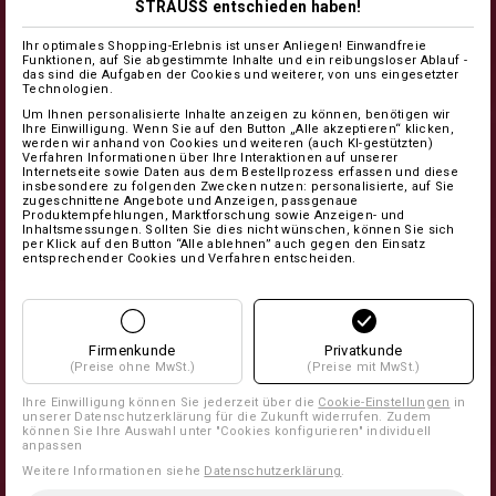
STRAUSS entschieden haben!
Ihr optimales Shopping-Erlebnis ist unser Anliegen! Einwandfreie
Funktionen, auf Sie abgestimmte Inhalte und ein reibungsloser Ablauf -
das sind die Aufgaben der Cookies und weiterer, von uns eingesetzter
Technologien.
Um Ihnen personalisierte Inhalte anzeigen zu können, benötigen wir
Ihre Einwilligung. Wenn Sie auf den Button „Alle akzeptieren“ klicken,
werden wir anhand von Cookies und weiteren (auch KI-gestützten)
Verfahren Informationen über Ihre Interaktionen auf unserer
Internetseite sowie Daten aus dem Bestellprozess erfassen und diese
insbesondere zu folgenden Zwecken nutzen: personalisierte, auf Sie
zugeschnittene Angebote und Anzeigen, passgenaue
Produktempfehlungen, Marktforschung sowie Anzeigen- und
Inhaltsmessungen. Sollten Sie dies nicht wünschen, können Sie sich
per Klick auf den Button “Alle ablehnen” auch gegen den Einsatz
entsprechender Cookies und Verfahren entscheiden.
Firmenkunde
Privatkunde
(Preise ohne MwSt.)
(Preise mit MwSt.)
Ihre Einwilligung können Sie jederzeit über die
Cookie-Einstellungen
in
unserer Datenschutzerklärung für die Zukunft widerrufen. Zudem
können Sie Ihre Auswahl unter "Cookies konfigurieren" individuell
anpassen
Weitere Informationen siehe
Datenschutzerklärung
.