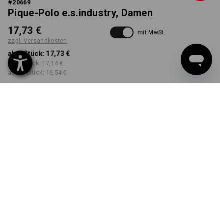
#
20669
Pique-Polo e.s.industry, Damen
17,73 €
mit MwSt.
zzgl. Versandkosten
ab 1 Stück:
17,73 €
ab 5 Stück:
17,14 €
ab 30 Stück:
16,54 €
Workwearstore
Lieferzeit ca. 2-4 Werktage
Verfügbarkeit
FARBE
GRÖSSE
S
wählen
wählen
bordeaux
Mengenrabatt
ab 1 Stück
ab 5 Stück
ab 30 Stück
Ersparnis:
Ersparnis:
Ersparnis: