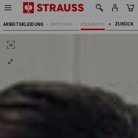
ZURÜCK    >
ARBEITSKLEIDUNG
DAMEN
SHIRTS & CO.
POLO-SHIRTS