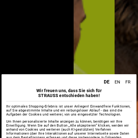
DE
EN
FR
Wir freuen uns, dass Sie sich für
STRAUSS entschieden haben!
Ihr optimales Shopping-Erlebnis ist unser Anliegen! Einwandfreie Funktionen,
auf Sie abgestimmte Inhalte und ein reibungsloser Ablauf - das sind die
Aufgaben der Cookies und weiterer, von uns eingesetzter Technologien.
Um Ihnen personalisierte Inhalte anzeigen zu können, benötigen wir Ihre
Einwilligung. Wenn Sie auf den Button „Alle akzeptieren“ klicken, werden wir
anhand von Cookies und weiteren (auch KI-gestützten) Verfahren
Informationen über Ihre Interaktionen auf unserer Internetseite sowie Daten
aus dem Bestellprozess erfassen und diese insbesondere zu folgenden