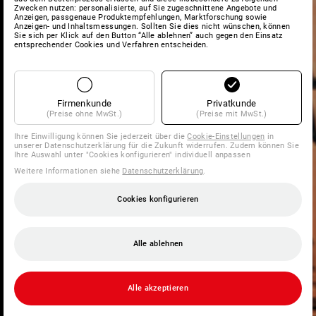
Zwecken nutzen: personalisierte, auf Sie zugeschnittene Angebote und
Anzeigen, passgenaue Produktempfehlungen, Marktforschung sowie
Anzeigen- und Inhaltsmessungen. Sollten Sie dies nicht wünschen, können
Sie sich per Klick auf den Button “Alle ablehnen” auch gegen den Einsatz
entsprechender Cookies und Verfahren entscheiden.
Firmenkunde
Privatkunde
(Preise ohne MwSt.)
(Preise mit MwSt.)
Ihre Einwilligung können Sie jederzeit über die
Cookie-Einstellungen
in
unserer Datenschutzerklärung für die Zukunft widerrufen. Zudem können Sie
Ihre Auswahl unter "Cookies konfigurieren" individuell anpassen
Weitere Informationen siehe
Datenschutzerklärung
.
Cookies konfigurieren
Alle ablehnen
Alle akzeptieren