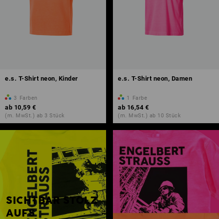
e.s. T-Shirt neon, Kinder
e.s. T-Shirt neon, Damen
3
Farben
1
Farbe
ab
10,59 €
ab
16,54 €
(m. MwSt.) ab 3 Stück
(m. MwSt.) ab 10 Stück
SICHTBAR STOLZ
AUFS