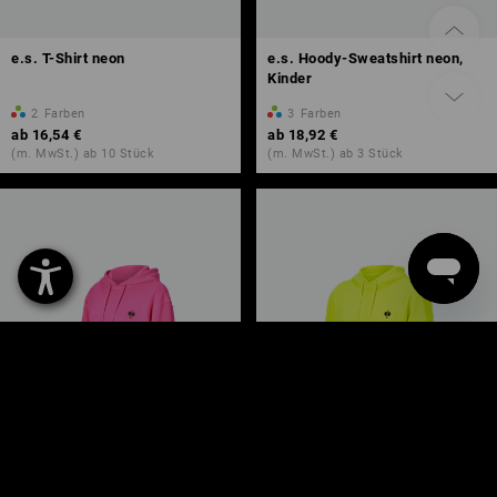
e.s. T-Shirt neon
e.s. Hoody-Sweatshirt neon,
Kinder
2
Farben
3
Farben
ab
16,54 €
ab
18,92 €
(m. MwSt.) ab 10 Stück
(m. MwSt.) ab 3 Stück