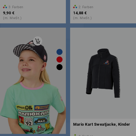
3
Farben
2
Farben
9,90 €
14,88 €
(m. MwSt.)
(m. MwSt.)
Mario Kart Sweatjacke, Kinder