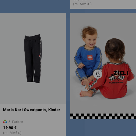
(m. MwSt.)
„ZIEL!"
Mario Kart Sweatpants, Kinder
3
Farben
19,90 €
(m. MwSt.)