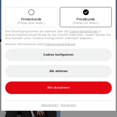
Firmenkunde
Privatkunde
(Preise ohne MwSt.)
(Preise mit MwSt.)
Ihre Einwilligung können Sie jederzeit über die
Cookie-Einstellungen
in
unserer Datenschutzerklärung für die Zukunft widerrufen. Zudem können Sie
Ihre Auswahl unter "Cookies konfigurieren" individuell anpassen
Weitere Informationen siehe
Datenschutzerklärung
.
Cookies konfigurieren
Alle ablehnen
„3... 2... 1... LOS!"
Alle akzeptieren
Datenschutz
|
Impressum