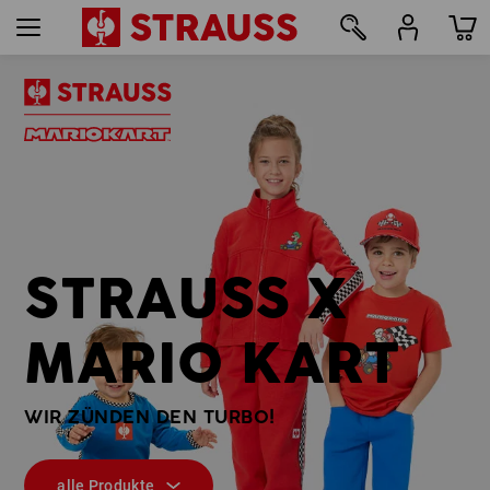
7
STRAUSS X
MARIO KART
WIR ZÜNDEN DEN TURBO!
alle Produkte