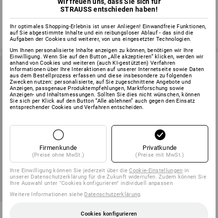
Wir freuen uns, dass Sie sich für
STRAUSS entschieden haben!
1
Ihr optimales Shopping-Erlebnis ist unser Anliegen! Einwandfreie Funktionen,
auf Sie abgestimmte Inhalte und ein reibungsloser Ablauf - das sind die
Aufgaben der Cookies und weiterer, von uns eingesetzter Technologien.
Um Ihnen personalisierte Inhalte anzeigen zu können, benötigen wir Ihre
Einwilligung. Wenn Sie auf den Button „Alle akzeptieren“ klicken, werden wir
anhand von Cookies und weiteren (auch KI-gestützten) Verfahren
Informationen über Ihre Interaktionen auf unserer Internetseite sowie Daten
aus dem Bestellprozess erfassen und diese insbesondere zu folgenden
Zwecken nutzen: personalisierte, auf Sie zugeschnittene Angebote und
Anzeigen, passgenaue Produktempfehlungen, Marktforschung sowie
Anzeigen- und Inhaltsmessungen. Sollten Sie dies nicht wünschen, können
Sie sich per Klick auf den Button “Alle ablehnen” auch gegen den Einsatz
entsprechender Cookies und Verfahren entscheiden.
Firmenkunde
Privatkunde
(Preise ohne MwSt.)
(Preise mit MwSt.)
Ihre Einwilligung können Sie jederzeit über die
Cookie-Einstellungen
in
unserer Datenschutzerklärung für die Zukunft widerrufen. Zudem können Sie
Ihre Auswahl unter "Cookies konfigurieren" individuell anpassen
SALE -40%
Weitere Informationen siehe
Datenschutzerklärung
.
NFL Hoodie cotton, ladies
Cookies konfigurieren