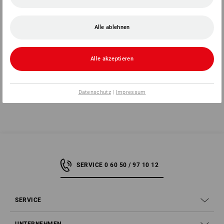
1
Farbe
19,99 €
11,89 €
Alle ablehnen
(m. MwSt.)
Alle akzeptieren
Sie haben sich bereits 1 von 1 Artikel angesehen.
Datenschutz
|
Impressum
SERVICE 0 60 50 / 97 10 12
SERVICE