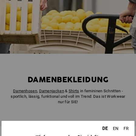
DAMENBEKLEIDUNG
Damenhosen
,
Damenjacken
&
Shirts
in femininen Schnitten -
sportlich, lässig, funktional und voll im Trend: Das ist Workwear
nur für SIE!
DE
EN
FR
ARBEITSKLEIDUNG
DAMEN
KOLLABORATIONEN