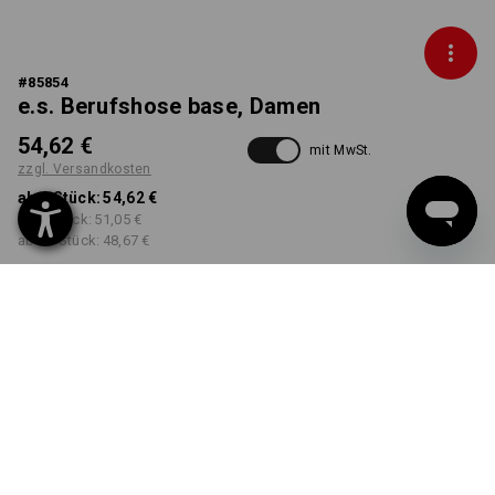
#
85854
e.s. Berufshose base, Damen
54,62 €
mit MwSt.
zzgl. Versandkosten
ab 1 Stück:
54,62 €
ab 3 Stück:
51,05 €
ab 10 Stück:
48,67 €
Workwearstore
Lieferzeit ca. 2-4 Werktage
Verfügbarkeit
FARBE
GRÖSSE
34
wählen
wählen
rubin