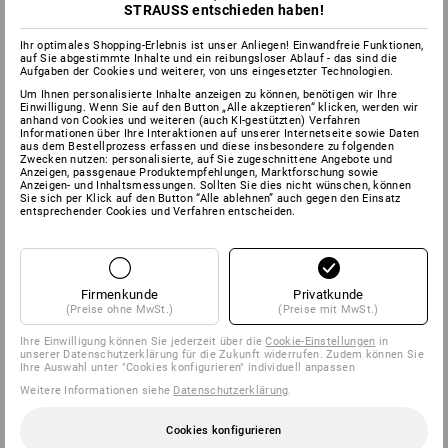
STRAUSS entschieden haben!
Ihr optimales Shopping-Erlebnis ist unser Anliegen! Einwandfreie Funktionen,
auf Sie abgestimmte Inhalte und ein reibungsloser Ablauf - das sind die
Aufgaben der Cookies und weiterer, von uns eingesetzter Technologien.
Um Ihnen personalisierte Inhalte anzeigen zu können, benötigen wir Ihre
Einwilligung. Wenn Sie auf den Button „Alle akzeptieren“ klicken, werden wir
anhand von Cookies und weiteren (auch KI-gestützten) Verfahren
Informationen über Ihre Interaktionen auf unserer Internetseite sowie Daten
aus dem Bestellprozess erfassen und diese insbesondere zu folgenden
Zwecken nutzen: personalisierte, auf Sie zugeschnittene Angebote und
Anzeigen, passgenaue Produktempfehlungen, Marktforschung sowie
Anzeigen- und Inhaltsmessungen. Sollten Sie dies nicht wünschen, können
Sie sich per Klick auf den Button “Alle ablehnen” auch gegen den Einsatz
entsprechender Cookies und Verfahren entscheiden.
Firmenkunde
Privatkunde
(Preise ohne MwSt.)
(Preise mit MwSt.)
Ihre Einwilligung können Sie jederzeit über die
Cookie-Einstellungen
in
unserer Datenschutzerklärung für die Zukunft widerrufen. Zudem können Sie
Ihre Auswahl unter "Cookies konfigurieren" individuell anpassen
Weitere Informationen siehe
Datenschutzerklärung
.
Cookies konfigurieren