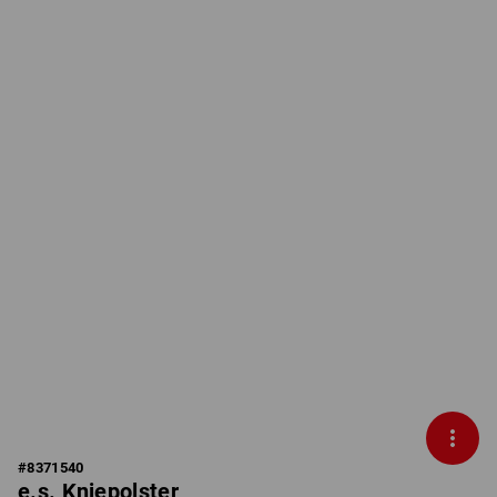
#
8371540
e.s. Kniepolster