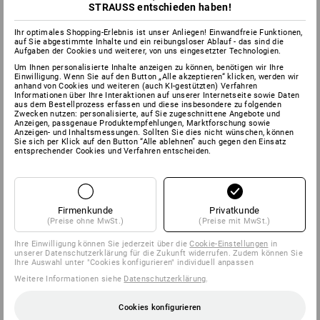
STRAUSS entschieden haben!
Ihr optimales Shopping-Erlebnis ist unser Anliegen! Einwandfreie Funktionen,
auf Sie abgestimmte Inhalte und ein reibungsloser Ablauf - das sind die
Aufgaben der Cookies und weiterer, von uns eingesetzter Technologien.
Um Ihnen personalisierte Inhalte anzeigen zu können, benötigen wir Ihre
Einwilligung. Wenn Sie auf den Button „Alle akzeptieren“ klicken, werden wir
anhand von Cookies und weiteren (auch KI-gestützten) Verfahren
Informationen über Ihre Interaktionen auf unserer Internetseite sowie Daten
aus dem Bestellprozess erfassen und diese insbesondere zu folgenden
Zwecken nutzen: personalisierte, auf Sie zugeschnittene Angebote und
Anzeigen, passgenaue Produktempfehlungen, Marktforschung sowie
Anzeigen- und Inhaltsmessungen. Sollten Sie dies nicht wünschen, können
Sie sich per Klick auf den Button “Alle ablehnen” auch gegen den Einsatz
entsprechender Cookies und Verfahren entscheiden.
Firmenkunde
Privatkunde
(Preise ohne MwSt.)
(Preise mit MwSt.)
Ihre Einwilligung können Sie jederzeit über die
Cookie-Einstellungen
in
unserer Datenschutzerklärung für die Zukunft widerrufen. Zudem können Sie
Ihre Auswahl unter "Cookies konfigurieren" individuell anpassen
Weitere Informationen siehe
Datenschutzerklärung
.
Cookies konfigurieren