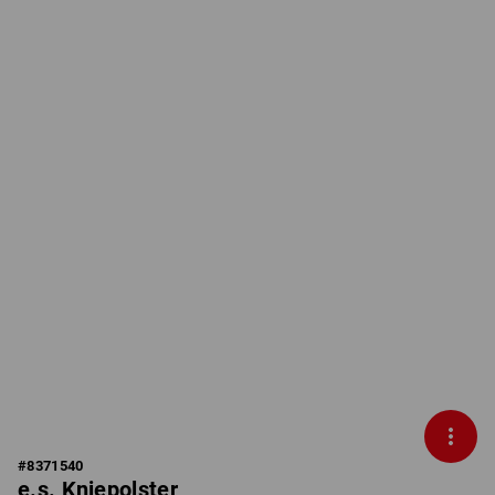
#
8371540
e.s. Kniepolster