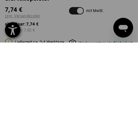
7,74 €
mit MwSt.
zzgl. Versandkosten
ab 1 Paar:
7,74 €
ab 5 Paar:
7,02 €
Lieferzeit ca. 2-4 Werktage
Workwearstore Verfügbarkeit
FARBE
rot
Mengenrabatt
ab 1 Paar
ab 5 Paar
Ersparnis:
Ersparnis:
0
%/
Paar
9
%/
Paar