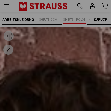
ZURÜCK    >
ARBEITSKLEIDUNG
KINDER
SHIRTS & CO.
SHIRTS | POLOS