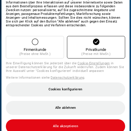
Informationen über Ihre Interaktionen auf unserer Internetseite sowie Daten
aus dem Bestellprozess erfassen und diese insbesondere zu folgenden
Zwecken nutzen: personalisierte, auf Sie zugeschnittene Angebote und
Anzeigen, passgenaue Produktempfehlungen, Marktforschung sowie
Anzeigen- und Inhaltsmessungen. Sollten Sie dies nicht wünschen, können
Sie sich per Klick auf den Button “Alle ablehnen” auch gegen den Einsatz
entsprechender Cookies und Verfahren entscheiden.
Firmenkunde
Privatkunde
(Preise ohne MwSt.)
(Preise mit MwSt.)
Ihre Einwilligung können Sie jederzeit über die
Cookie-Einstellungen
in
unserer Datenschutzerklärung für die Zukunft widerrufen. Zudem können Sie
Ihre Auswahl unter "Cookies konfigurieren" individuell anpassen
Weitere Informationen siehe
Datenschutzerklärung
.
Cookies konfigurieren
Alle ablehnen
Alle akzeptieren