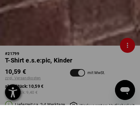
#
21799
T-Shirt e.s.e:pic, Kinder
10,59 €
mit MwSt.
zzgl. Versandkosten
ab 1 Stück:
10,59 €
ab 3 Stück:
9,40 €
Lieferzeit ca. 2-4 Werktage
Workwearstore Verfügbarkeit
FARBE
GRÖSSE
98/104
wählen
wählen