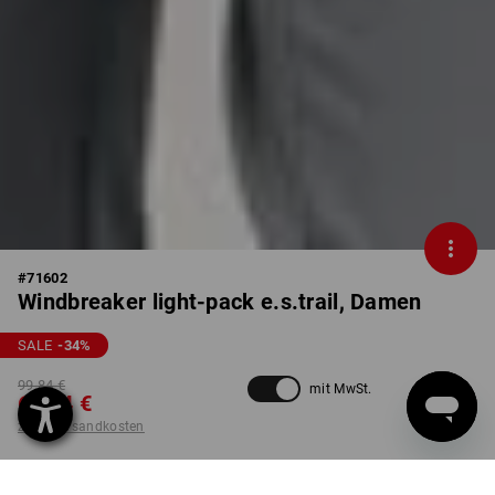
#
71602
Windbreaker light-pack e.s.trail, Damen
SALE
-34
%
99,84 €
mit MwSt.
65,44 €
zzgl. Versandkosten
nicht verfügbar im
Lieferzeit ca. 2-4 Werktage
Workwearstore