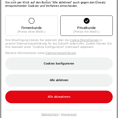
Sie sich per Klick auf den Button “Alle ablehnen” auch gegen den Einsatz
entsprechender Cookies und Verfahren entscheiden.
Firmenkunde
Privatkunde
(Preise ohne MwSt.)
(Preise mit MwSt.)
Ihre Einwilligung können Sie jederzeit über die
Cookie-Einstellungen
in
unserer Datenschutzerklärung für die Zukunft widerrufen. Zudem können Sie
Ihre Auswahl unter "Cookies konfigurieren" individuell anpassen
Weitere Informationen siehe
Datenschutzerklärung
.
Cookies konfigurieren
Alle ablehnen
Alle akzeptieren
Datenschutz
|
Impressum