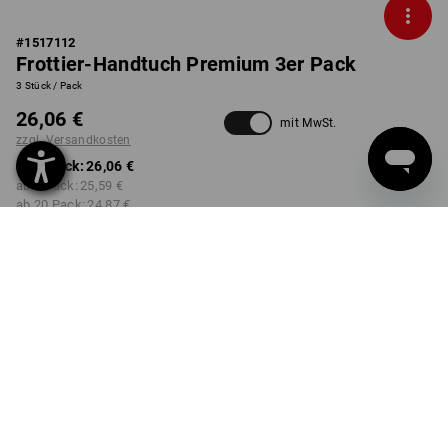
#
1517112
Frottier-Handtuch Premium 3er Pack
3 Stück / Pack
26,06 €
mit MwSt.
zzgl. Versandkosten
ab 1 Pack:
26,06 €
ab 5 Pack:
25,59 €
ab 20 Pack:
24,87 €
nicht verfügbar im
Lieferzeit ca. 2-4 Werktage
Workwearstore
FARBE
wählen
blau
Mengenrabatt