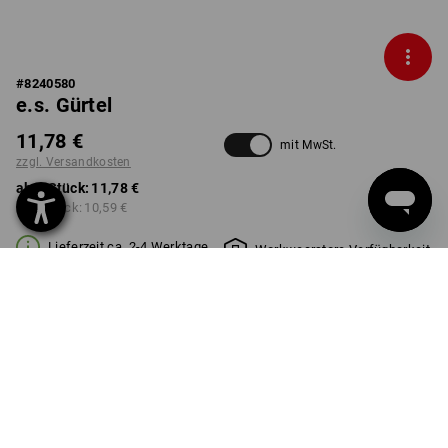
#
8240580
e.s. Gürtel
11,78 €
mit MwSt.
zzgl. Versandkosten
ab 1 Stück:
11,78 €
ab 5 Stück:
10,59 €
Lieferzeit ca. 2-4 Werktage
Workwearstore Verfügbarkeit
FARBE
GRÖSSE
80/95cm
wählen
wählen
schwarz
Mengenrabatt