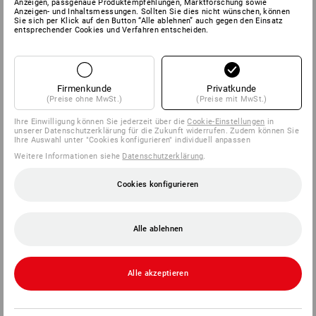
Anzeigen, passgenaue Produktempfehlungen, Marktforschung sowie
Anzeigen- und Inhaltsmessungen. Sollten Sie dies nicht wünschen, können
Sie sich per Klick auf den Button “Alle ablehnen” auch gegen den Einsatz
entsprechender Cookies und Verfahren entscheiden.
Firmenkunde
Privatkunde
(Preise ohne MwSt.)
(Preise mit MwSt.)
Ihre Einwilligung können Sie jederzeit über die
Cookie-Einstellungen
in
unserer Datenschutzerklärung für die Zukunft widerrufen. Zudem können Sie
Ihre Auswahl unter "Cookies konfigurieren" individuell anpassen
Weitere Informationen siehe
Datenschutzerklärung
.
Cookies konfigurieren
Alle ablehnen
Alle akzeptieren