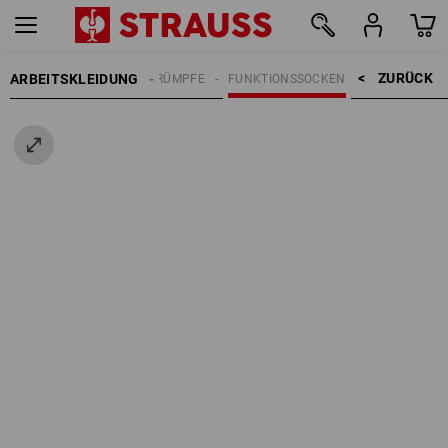
ZURÜCK    >
ARBEITSKLEIDUNG
HERREN
SOCKEN | STRÜMPFE
FUNKTIONSSOCKEN