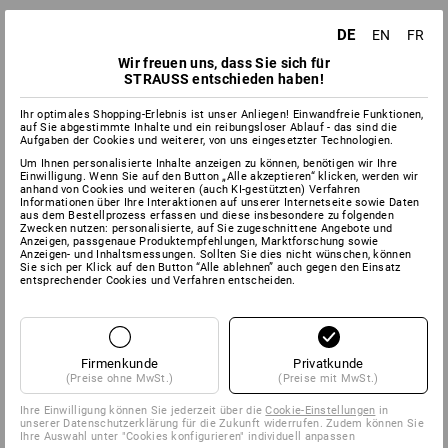
DE
EN
FR
Wir freuen uns, dass Sie sich für
STRAUSS entschieden haben!
Ihr optimales Shopping-Erlebnis ist unser Anliegen! Einwandfreie Funktionen,
auf Sie abgestimmte Inhalte und ein reibungsloser Ablauf - das sind die
Aufgaben der Cookies und weiterer, von uns eingesetzter Technologien.
Um Ihnen personalisierte Inhalte anzeigen zu können, benötigen wir Ihre
Einwilligung. Wenn Sie auf den Button „Alle akzeptieren“ klicken, werden wir
anhand von Cookies und weiteren (auch KI-gestützten) Verfahren
Informationen über Ihre Interaktionen auf unserer Internetseite sowie Daten
aus dem Bestellprozess erfassen und diese insbesondere zu folgenden
Zwecken nutzen: personalisierte, auf Sie zugeschnittene Angebote und
Anzeigen, passgenaue Produktempfehlungen, Marktforschung sowie
Anzeigen- und Inhaltsmessungen. Sollten Sie dies nicht wünschen, können
Sie sich per Klick auf den Button “Alle ablehnen” auch gegen den Einsatz
entsprechender Cookies und Verfahren entscheiden.
Firmenkunde
Privatkunde
(Preise ohne MwSt.)
(Preise mit MwSt.)
Ihre Einwilligung können Sie jederzeit über die
Cookie-Einstellungen
in
unserer Datenschutzerklärung für die Zukunft widerrufen. Zudem können Sie
Ihre Auswahl unter "Cookies konfigurieren" individuell anpassen