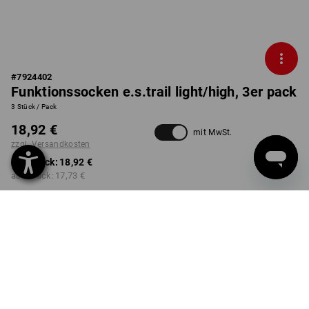
#
7924402
Funktionssocken e.s.trail light/high, 3er pack
3 Stück / Pack
18,92 €
mit MwSt.
zzgl. Versandkosten
ab 1 Pack:
18,92 €
ab 3 Pack:
17,73 €
Lieferzeit ca. 2-4 Werktage
Workwearstore Verfügbarkeit
FARBE
GRÖSSE
39-41
wählen
wählen
basaltgrau+schwarz /
basaltgrau+schwarz