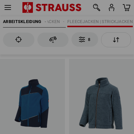
ARBEITSKLEIDUNG
KINDER
JACKEN
FLEECEJACKEN | STRICKJACKEN
8
8