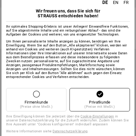
DE
EN
FR
Wir freuen uns, dass Sie sich für
Kinder Microfleece Jacke
Faserpelz Jacke e.s.vintage,
STRAUSS entschieden haben!
dryplexx® micro
Kinder
Ihr optimales Shopping-Erlebnis ist unser Anliegen! Einwandfreie Funktionen,
3
Farben
3
Farben
auf Sie abgestimmte Inhalte und ein reibungsloser Ablauf - das sind die
ab
17,73 €
ab
26,06 €
Aufgaben der Cookies und weiterer, von uns eingesetzter Technologien.
(m. MwSt.) ab 3 Stück
(m. MwSt.) ab 3 Stück
Um Ihnen personalisierte Inhalte anzeigen zu können, benötigen wir Ihre
Einwilligung. Wenn Sie auf den Button „Alle akzeptieren“ klicken, werden wir
anhand von Cookies und weiteren (auch KI-gestützten) Verfahren
Informationen über Ihre Interaktionen auf unserer Internetseite sowie Daten
aus dem Bestellprozess erfassen und diese insbesondere zu folgenden
Zwecken nutzen: personalisierte, auf Sie zugeschnittene Angebote und
Anzeigen, passgenaue Produktempfehlungen, Marktforschung sowie
Anzeigen- und Inhaltsmessungen. Sollten Sie dies nicht wünschen, können
Sie sich per Klick auf den Button “Alle ablehnen” auch gegen den Einsatz
entsprechender Cookies und Verfahren entscheiden.
Firmenkunde
Privatkunde
(Preise ohne MwSt.)
(Preise mit MwSt.)
Ihre Einwilligung können Sie jederzeit über die
Cookie-Einstellungen
in
unserer Datenschutzerklärung für die Zukunft widerrufen. Zudem können Sie
Ihre Auswahl unter "Cookies konfigurieren" individuell anpassen
Weitere Informationen siehe
Datenschutzerklärung
.