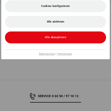
Cookies konfigurieren
FCB FLEECE JACKET KIDS
Hybrid Fleecejacke
e.s.concrete, Kinder
1
Farbe
3
Farben
Alle ablehnen
29,90 €
ab
37,96 €
(m. MwSt.)
(m. MwSt.) ab 3 Stück
Alle akzeptieren
Sie haben sich bereits 8 von 8 Artikeln angesehen.
Datenschutz
|
Impressum
SERVICE 0 60 50 / 97 10 12