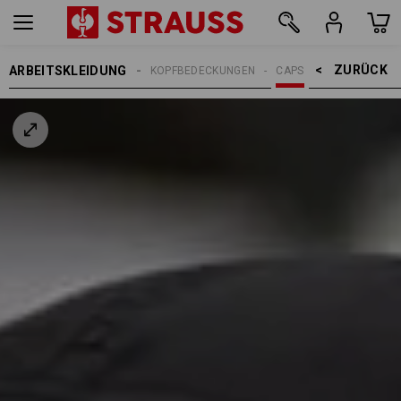
ZURÜCK    >
ARBEITSKLEIDUNG
ERREN
ACCESSOIRES
KOPFBEDECKUNGEN
CAPS