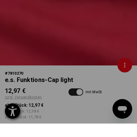
#
7810270
e.s. Funktions-Cap light
12,97 €
mit MwSt.
zzgl. Versandkosten
ab 1 Stück:
12,97 €
ab 3 Stück:
12,38 €
ab 10 Stück:
11,78 €
Workwearstore
Lieferzeit ca. 2-4 Werktage
Verfügbarkeit