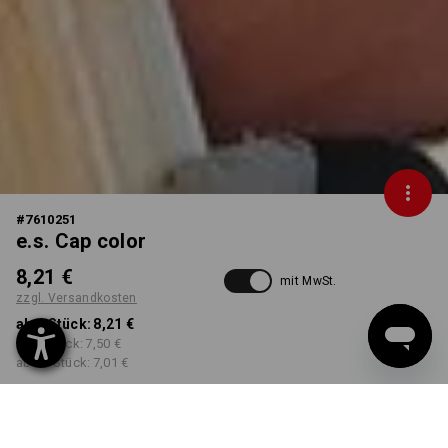
#
7610251
e.s. Cap color
8,21 €
mit MwSt.
zzgl. Versandkosten
ab 1 Stück:
8,21 €
ab 5 Stück:
7,50 €
ab 20 Stück:
7,01 €
Workwearstore
Lieferzeit ca. 2-4 Werktage
Verfügbarkeit