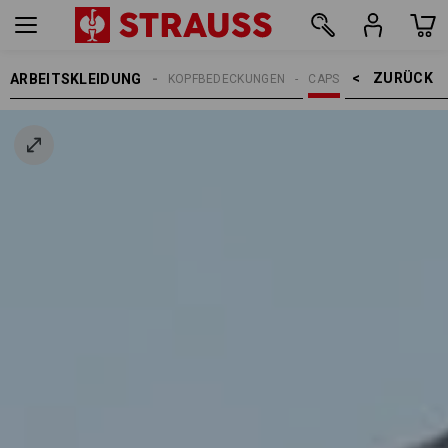
ZURÜCK    >
ARBEITSKLEIDUNG
ERREN
ACCESSOIRES
KOPFBEDECKUNGEN
CAPS