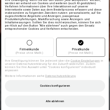
Ihre Einwilligung. Wenn Sie auf den Button „Alle akzeptieren“ klicken,
werden wir anhand von Cookies und weiteren (auch KI-gestützten)
Verfahren Informationen über Ihre Interaktionen auf unserer
Internetseite sowie Daten aus dem Bestellprozess erfassen und diese
insbesondere zu folgenden Zwecken nutzen: personalisierte, auf Sie
zugeschnittene Angebote und Anzeigen, passgenaue
Produktempfehlungen, Marktforschung sowie Anzeigen- und
Inhaltsmessungen. Sollten Sie dies nicht wünschen, können Sie sich
per Klick auf den Button “Alle ablehnen” auch gegen den Einsatz
entsprechender Cookies und Verfahren entscheiden.
Firmenkunde
Privatkunde
(Preise ohne MwSt.)
(Preise mit MwSt.)
Ihre Einwilligung können Sie jederzeit über die
Cookie-Einstellungen
in
unserer Datenschutzerklärung für die Zukunft widerrufen. Zudem
können Sie Ihre Auswahl unter "Cookies konfigurieren" individuell
anpassen
Weitere Informationen siehe
Datenschutzerklärung
.
Cookies konfigurieren
Alle ablehnen