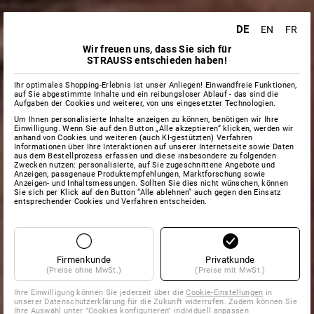
DE
EN
FR
Wir freuen uns, dass Sie sich für
STRAUSS entschieden haben!
Ihr optimales Shopping-Erlebnis ist unser Anliegen! Einwandfreie Funktionen,
auf Sie abgestimmte Inhalte und ein reibungsloser Ablauf - das sind die
Aufgaben der Cookies und weiterer, von uns eingesetzter Technologien.
Um Ihnen personalisierte Inhalte anzeigen zu können, benötigen wir Ihre
Einwilligung. Wenn Sie auf den Button „Alle akzeptieren“ klicken, werden wir
anhand von Cookies und weiteren (auch KI-gestützten) Verfahren
Informationen über Ihre Interaktionen auf unserer Internetseite sowie Daten
aus dem Bestellprozess erfassen und diese insbesondere zu folgenden
Zwecken nutzen: personalisierte, auf Sie zugeschnittene Angebote und
Anzeigen, passgenaue Produktempfehlungen, Marktforschung sowie
Anzeigen- und Inhaltsmessungen. Sollten Sie dies nicht wünschen, können
Sie sich per Klick auf den Button “Alle ablehnen” auch gegen den Einsatz
entsprechender Cookies und Verfahren entscheiden.
Firmenkunde
Privatkunde
(Preise ohne MwSt.)
(Preise mit MwSt.)
Ihre Einwilligung können Sie jederzeit über die
Cookie-Einstellungen
in
unserer Datenschutzerklärung für die Zukunft widerrufen. Zudem können Sie
Ihre Auswahl unter "Cookies konfigurieren" individuell anpassen