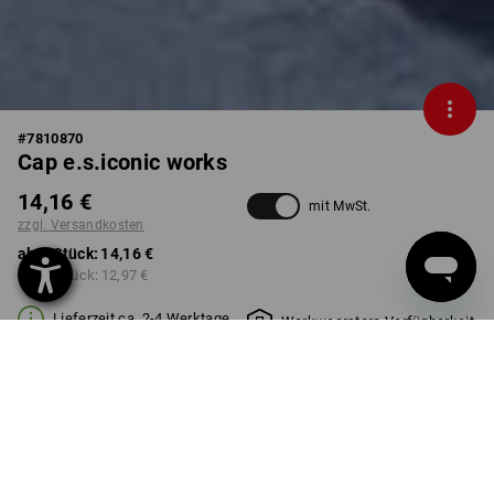
#
7810870
Cap e.s.iconic works
14,16 €
mit MwSt.
zzgl. Versandkosten
ab 1 Stück:
14,16 €
ab 10 Stück:
12,97 €
Lieferzeit ca. 2-4 Werktage
Workwearstore Verfügbarkeit
FARBE
wählen
schwarz