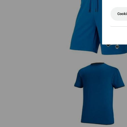
Cooki
Sweat Short e.s.e:pic
e.s. T-Shirt cotton stretch Laye