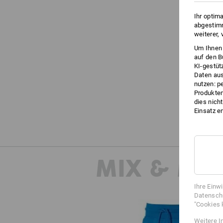
Ihr optim
abgestimm
weiterer,
Um Ihnen 
auf den B
KI-gestüt
Daten aus
nutzen: p
Produktem
dies nich
Einsatz e
MIX & MA
Ihre Einw
Datenschu
"Cookies 
Weitere I