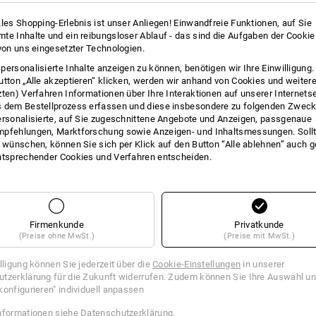
Oberstoff
100
%
Polyester
ales Shopping-Erlebnis ist unser Anliegen! Einwandfreie Funktionen, auf Sie
Pflegehinweise:
te Inhalte und ein reibungsloser Ablauf - das sind die Aufgaben der Cooki
Handwäsche
 von uns eingesetzter Technologien.
personalisierte Inhalte anzeigen zu können, benötigen wir Ihre Einwilligung
Nicht im Trockner trocknen
utton „Alle akzeptieren“ klicken, werden wir anhand von Cookies und weiter
Nicht trockenreinigen
zten) Verfahren Informationen über Ihre Interaktionen auf unserer Internets
 dem Bestellprozess erfassen und diese insbesondere zu folgenden Zwec
ersonalisierte, auf Sie zugeschnittene Angebote und Anzeigen, passgenaue
pfehlungen, Marktforschung sowie Anzeigen- und Inhaltsmessungen. Sollt
t wünschen, können Sie sich per Klick auf den Button “Alle ablehnen” auch 
ntsprechender Cookies und Verfahren entscheiden.
TCH
Firmenkunde
Privatkunde
(Preise ohne MwSt.)
(Preise mit MwSt.)
illigung können Sie jederzeit über die
Cookie-Einstellungen
in unserer
tzerklärung für die Zukunft widerrufen. Zudem können Sie Ihre Auswahl un
konfigurieren" individuell anpassen
nformationen siehe
Datenschutzerklärung
.