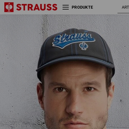
PRODUKTE
Cap e.s.e:pic
graphit / en
01
/
02