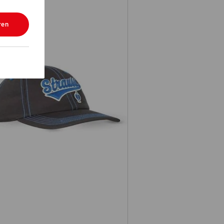
ren
Cap e.s.e:pic