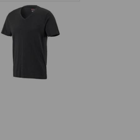
e.s. T-Shirt cotton slub V-Neck