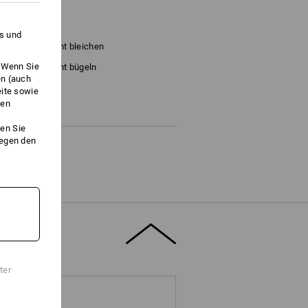
es und
Nicht bleichen
. Wenn Sie
Nicht bügeln
en (auch
eite sowie
ken
en Sie
gegen den
ter