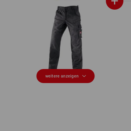
+
e.s. Worker-Jeans
weitere anzeigen