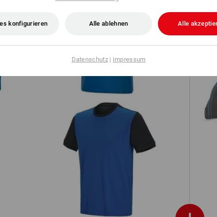
es konfigurieren
Alle ablehnen
Alle akzeptie
T-Shirt e.s.e:pic
Datenschutz
|
Impressum
r
e.s. T-Shirt cotton stretch bicolor