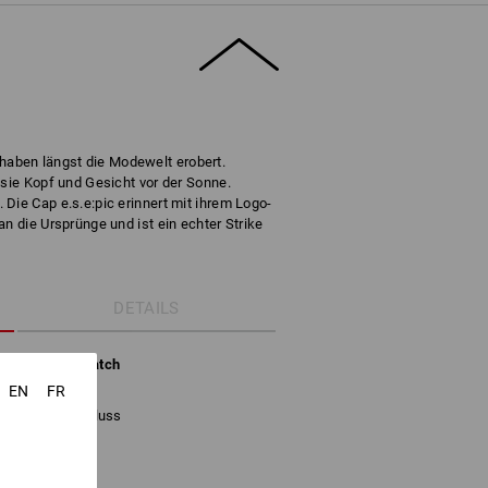
aben längst die Modewelt erobert.
 sie Kopf und Gesicht vor der Sonne.
Die Cap e.s.e:pic erinnert mit ihrem Logo-
an die Ursprünge und ist ein echter Strike
DETAILS
em 3D-Stick-Patch
EN
FR
rch Clip-Verschluss