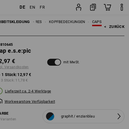
DE
EN
FR
Stück
ERREN
RBEITSKLEIDUNG
ACCESSOIRES
KOPFBEDECKUNGEN
CAPS
<   
ZURÜCK
7810645
ap e.s.e:pic
2,97 €
mit MwSt.
gl. Versandkosten
 1 Stück:
12,97 €
 3 Stück:
11,78 €
Lieferzeit ca. 2-4 Werktage
Workwearstore Verfügbarkeit
ARBE
graphit / enzianblau
 Varianten