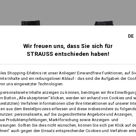
Kniepolstertaschen mit Einsch
Hammerschlaufe an der Hosen
praktische Öse zum Anklippen
Material:
Oberstoff
48
%
Baumwolle
/
36
%
E
DE
(ca. 310 g/m²)
Wir freuen uns, dass Sie sich für
Pflegehinweise:
1
STRAUSS entschieden haben!
/
2
Maschinenwäsche 40 °C
Trocknen im Trockner schonen
ales Shopping-Erlebnis ist unser Anliegen! Einwandfreie Funktionen, auf Si
Chemische Reinigung mit
1
Perchlorethylen möglich
te Inhalte und ein reibungsloser Ablauf - das sind die Aufgaben der Coo
/
4
 von uns eingesetzter Technologien.
mehr
Worker-Cargohose e.s.​
Bundhose e.s.​roughtough
personalisierte Inhalte anzeigen zu können, benötigen wir Ihre Einwilligu
vintage
tool-pouch
en Button „Alle akzeptieren“ klicken, werden wir anhand von Cookies und w
gestützten) Verfahren Informationen über Ihre Interaktionen auf unserer Int
ten aus dem Bestellprozess erfassen und diese insbesondere zu folgend
Klicken Sie auf den Button "Datenblat
Gleiche Features:
Gleiche Features:
utzen: personalisierte, auf Sie zugeschnittene Angebote und Anzeigen,
ue Produktempfehlungen, Marktforschung sowie Anzeigen- und
Datenblatt
ssungen. Sollten Sie dies nicht wünschen, können Sie sich per Klick auf d
ehnen” auch gegen den Einsatz entsprechender Cookies und Verfahren ent