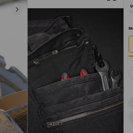
G
1
M