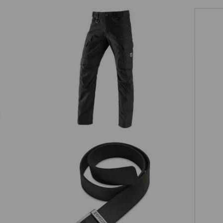
Worker-Cargohose e.s.vintage
Leder-Gürtel e.s.vintage