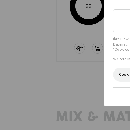
22
Ihre Einw
Datenschu
"Cookies 
Weitere I
Cooki
MIX & MA