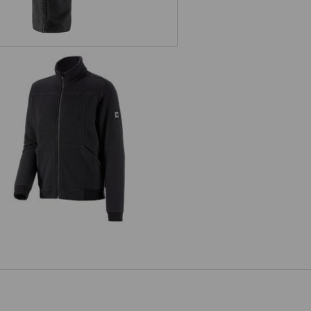
Faserpelz Jacke e.s.vintage