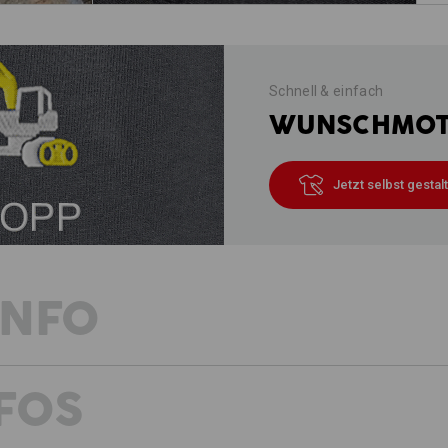
Schnell & einfach
WUNSCHMOTI
Jetzt selbst gestal
INFO
FOS
Hosen aus der Kollektion e.s.vintage
Material mit extrem hohem Tragekom
Waschungen und grenzenlose Bequeml
allem bestechen sie aber durch die B