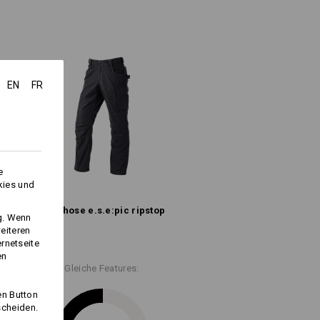
ub oben und Klettverschluss
rückseite
 von Karabinern
lastomultiester
/
16
%
Polyamid
EN
FR
Nicht bleichen
d
Kalt bügeln
e
kies und
Bundhose e.s.​e:pic ripstop
ng. Wenn
eiteren
ernetseite
en
t" für weitere Informationen.
Gleiche Features:
en Button
scheiden.