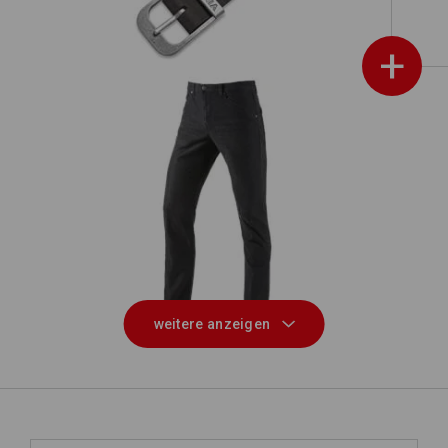
+
5-Pocket-Hose e.s.vintage
weitere anzeigen