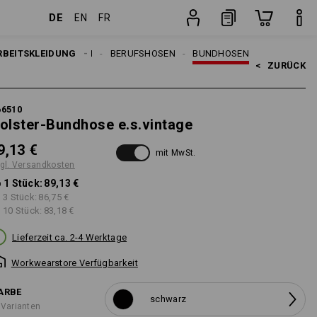
DE
EN
FR
n
Stück
EN
RBEITSKLEIDUNG
ARBEITSHOSEN
BERUFSHOSEN
BUNDHOSEN
<   
ZURÜCK
66510
olster-Bundhose e.s.vintage
9,13 €
mit MwSt.
gl. Versandkosten
 1 Stück:
89,13 €
 3 Stück:
86,75 €
 10 Stück:
83,18 €
Lieferzeit ca. 2-4 Werktage
Workwearstore Verfügbarkeit
ARBE
schwarz
 Varianten