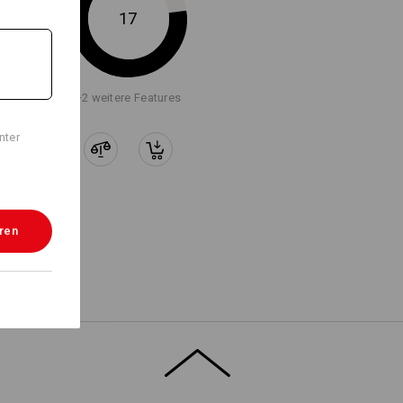
17
Logoservice
+2 weitere Features
nter
eren