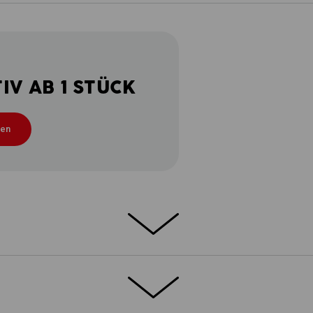
V AB 1 STÜCK
ten
 – diese stehen für ein kerniges Canvas-
fort. Lässige Cargo-Looks, markante
ichkeit: Typisch e.s.vintage eben! Vor
andbreite unterschiedlicher