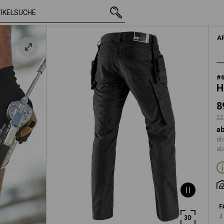
mit MwSt.
89,13 €
44
arz
zzgl. Versandkoste
HERR
A
#
H
8
zz
ab
ab
ab
F
4