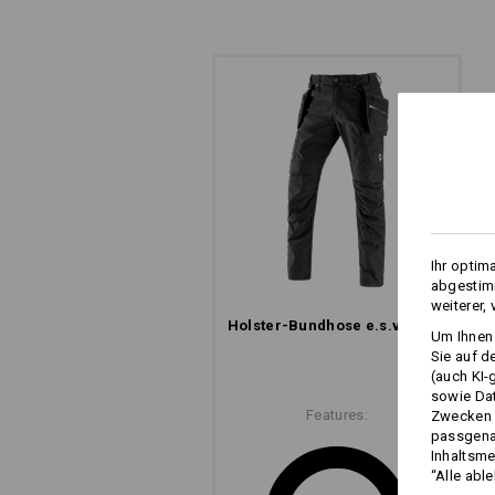
Ihr optim
abgestimm
weiterer,
Holster-Bundhose e.s.​vintage
Um Ihnen 
Sie auf d
(auch KI-
sowie Da
Features:
Zwecken n
passgena
Inhaltsme
“Alle abl