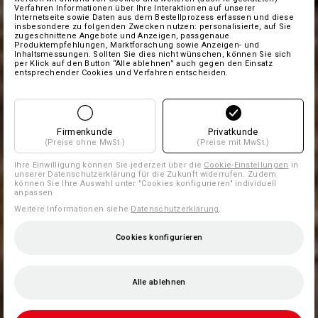
Verfahren Informationen über Ihre Interaktionen auf unserer
Internetseite sowie Daten aus dem Bestellprozess erfassen und diese
insbesondere zu folgenden Zwecken nutzen: personalisierte, auf Sie
zugeschnittene Angebote und Anzeigen, passgenaue
Produktempfehlungen, Marktforschung sowie Anzeigen- und
Inhaltsmessungen. Sollten Sie dies nicht wünschen, können Sie sich
per Klick auf den Button “Alle ablehnen” auch gegen den Einsatz
entsprechender Cookies und Verfahren entscheiden.
Firmenkunde
Privatkunde
(Preise ohne MwSt.)
(Preise mit MwSt.)
Ihre Einwilligung können Sie jederzeit über die
Cookie-Einstellungen
in
unserer Datenschutzerklärung für die Zukunft widerrufen. Zudem
können Sie Ihre Auswahl unter "Cookies konfigurieren" individuell
anpassen
Weitere Informationen siehe
Datenschutzerklärung
.
Cookies konfigurieren
Alle ablehnen