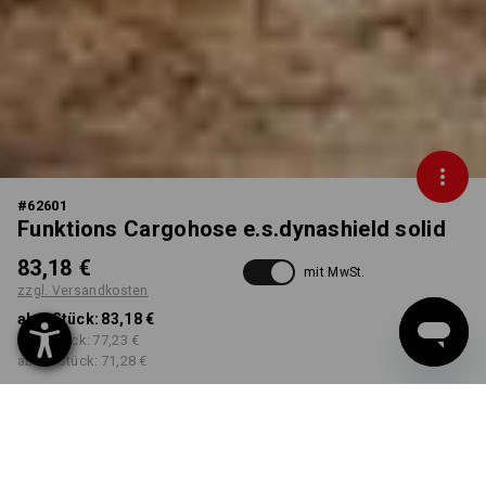
#
62601
Funktions Cargohose e.s.dynashield solid
83,18 €
mit MwSt.
zzgl. Versandkosten
ab 1 Stück:
83,18 €
ab 3 Stück:
77,23 €
ab 10 Stück:
71,28 €
Workwearstore
Lieferzeit ca. 2-4 Werktage
Verfügbarkeit
FARBE
GRÖSSE