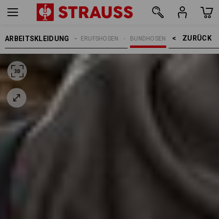
ZURÜCK    >
ARBEITSKLEIDUNG
REN
ARBEITSHOSEN
BERUFSHOSEN
BUNDHOSEN