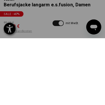
Berufsjacke langarm e.s.fusion, Damen
SALE
-47
%
89,13 €
mit MwSt.
46,40 €
zzgl. Versandkosten
nicht verfügbar im
Nicht lieferbar
Workwearstore
FARBE
GRÖSSE
XS
wählen
kastanie / weiß
Die Variante ist leider ausverkauft.
LIEFERUNG NUR SOLANGE DER VORRAT REICHT!