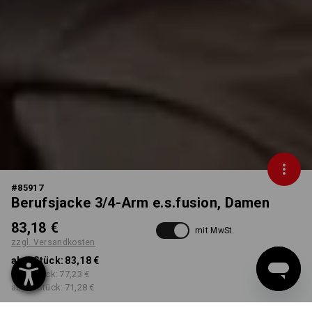
#
85917
Berufsjacke 3/4-Arm e.s.fusion, Damen
83,18 €
mit MwSt.
zzgl. Versandkosten
ab 1 Stück:
83,18 €
ab 3 Stück:
77,23 €
ab 10 Stück:
71,28 €