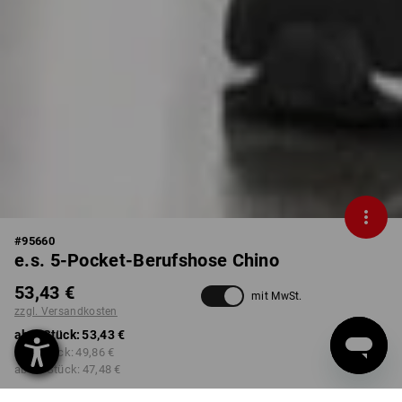
#
95660
e.s. 5-Pocket-Berufshose Chino
53,43 €
mit MwSt.
zzgl. Versandkosten
ab 1 Stück:
53,43 €
ab 3 Stück:
49,86 €
ab 10 Stück:
47,48 €