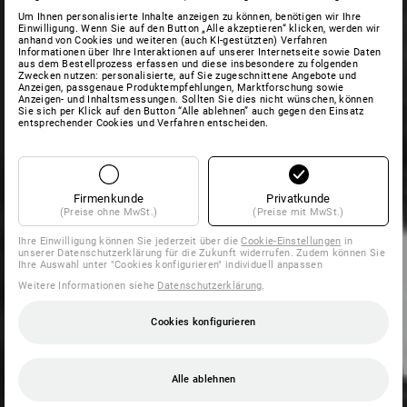
Um Ihnen personalisierte Inhalte anzeigen zu können, benötigen wir Ihre
Einwilligung. Wenn Sie auf den Button „Alle akzeptieren“ klicken, werden wir
anhand von Cookies und weiteren (auch KI-gestützten) Verfahren
Informationen über Ihre Interaktionen auf unserer Internetseite sowie Daten
aus dem Bestellprozess erfassen und diese insbesondere zu folgenden
Zwecken nutzen: personalisierte, auf Sie zugeschnittene Angebote und
Anzeigen, passgenaue Produktempfehlungen, Marktforschung sowie
Anzeigen- und Inhaltsmessungen. Sollten Sie dies nicht wünschen, können
Sie sich per Klick auf den Button “Alle ablehnen” auch gegen den Einsatz
entsprechender Cookies und Verfahren entscheiden.
Firmenkunde
Privatkunde
(Preise ohne MwSt.)
(Preise mit MwSt.)
Ihre Einwilligung können Sie jederzeit über die
Cookie-Einstellungen
in
unserer Datenschutzerklärung für die Zukunft widerrufen. Zudem können Sie
Ihre Auswahl unter "Cookies konfigurieren" individuell anpassen
Weitere Informationen siehe
Datenschutzerklärung
.
Cookies konfigurieren
Alle ablehnen