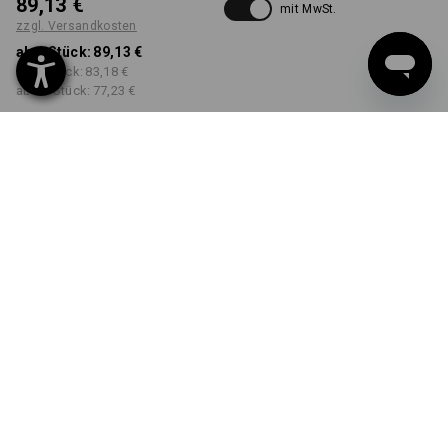
89,13 €
mit MwSt.
zzgl. Versandkosten
ab 1 Stück:
89,13 €
ab 5 Stück:
83,18 €
ab 20 Stück:
77,23 €
Workwearstore
Lieferzeit ca. 2-4 Werktage
Verfügbarkeit
FARBE
GRÖSSE
34N
wählen
wählen
grün / seegrün
Mengenrabatt
ab 1 Stück
ab 5 Stück
ab 20 Stück
Ersparnis:
Ersparnis:
Ersparnis:
0
%/
Stück
7
%/
Stück
13
%/
Stück