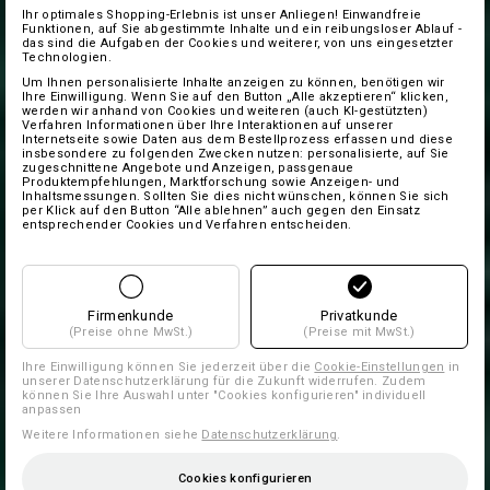
Ihr optimales Shopping-Erlebnis ist unser Anliegen! Einwandfreie
Funktionen, auf Sie abgestimmte Inhalte und ein reibungsloser Ablauf -
das sind die Aufgaben der Cookies und weiterer, von uns eingesetzter
Technologien.
Um Ihnen personalisierte Inhalte anzeigen zu können, benötigen wir
Ihre Einwilligung. Wenn Sie auf den Button „Alle akzeptieren“ klicken,
werden wir anhand von Cookies und weiteren (auch KI-gestützten)
Verfahren Informationen über Ihre Interaktionen auf unserer
Internetseite sowie Daten aus dem Bestellprozess erfassen und diese
insbesondere zu folgenden Zwecken nutzen: personalisierte, auf Sie
zugeschnittene Angebote und Anzeigen, passgenaue
Produktempfehlungen, Marktforschung sowie Anzeigen- und
Inhaltsmessungen. Sollten Sie dies nicht wünschen, können Sie sich
per Klick auf den Button “Alle ablehnen” auch gegen den Einsatz
entsprechender Cookies und Verfahren entscheiden.
Firmenkunde
Privatkunde
(Preise ohne MwSt.)
(Preise mit MwSt.)
Ihre Einwilligung können Sie jederzeit über die
Cookie-Einstellungen
in
unserer Datenschutzerklärung für die Zukunft widerrufen. Zudem
können Sie Ihre Auswahl unter "Cookies konfigurieren" individuell
anpassen
Weitere Informationen siehe
Datenschutzerklärung
.
Cookies konfigurieren