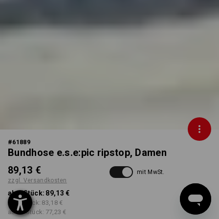
#
61889
Bundhose e.s.e:pic ripstop, Damen
89,13 €
mit MwSt.
zzgl. Versandkosten
ab 1 Stück:
89,13 €
ab 3 Stück:
83,18 €
ab 10 Stück:
77,23 €