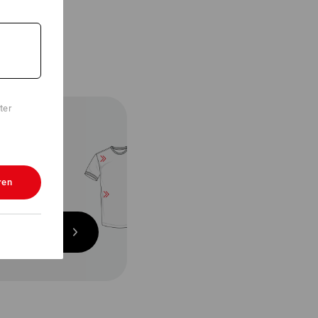
ter
IM FIT
tlich schlanke
ittführung an
ren
e, Schultern
Ärmeln
alle Basics
im slim fit