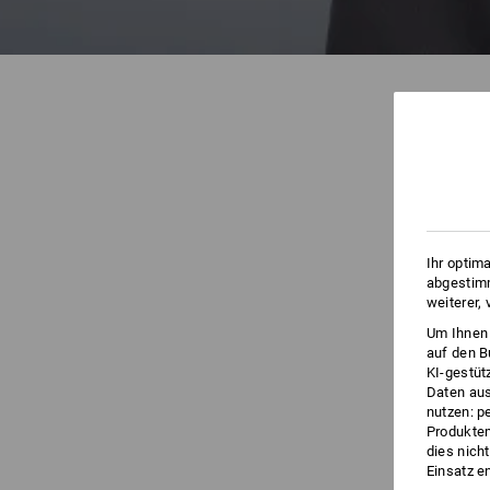
Ihr optim
abgestimm
weiterer,
Um Ihnen 
auf den B
KI-gestüt
Daten aus
nutzen: p
Produktem
dies nich
Einsatz e