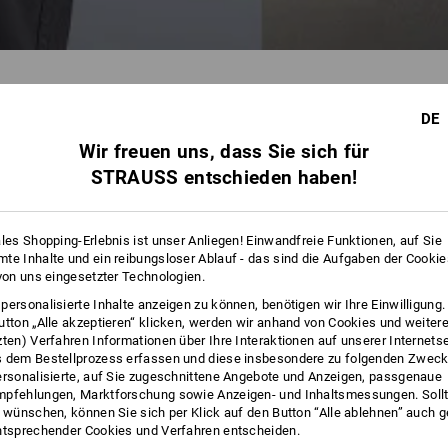
DE
Wir freuen uns, dass Sie sich für
STRAUSS entschieden haben!
ales Shopping-Erlebnis ist unser Anliegen! Einwandfreie Funktionen, auf Sie
te Inhalte und ein reibungsloser Ablauf - das sind die Aufgaben der Cooki
 von uns eingesetzter Technologien.
personalisierte Inhalte anzeigen zu können, benötigen wir Ihre Einwilligung
utton „Alle akzeptieren“ klicken, werden wir anhand von Cookies und weiter
Schnell zur perfekten Passform
zten) Verfahren Informationen über Ihre Interaktionen auf unserer Internets
 dem Bestellprozess erfassen und diese insbesondere zu folgenden Zwec
ersonalisierte, auf Sie zugeschnittene Angebote und Anzeigen, passgenaue
pfehlungen, Marktforschung sowie Anzeigen- und Inhaltsmessungen. Sollt
t wünschen, können Sie sich per Klick auf den Button “Alle ablehnen” auch 
ntsprechender Cookies und Verfahren entscheiden.