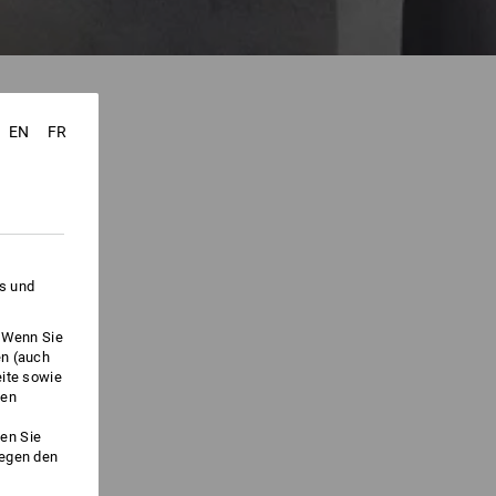
EN
FR
es und
. Wenn Sie
en (auch
eite sowie
ken
en Sie
gegen den