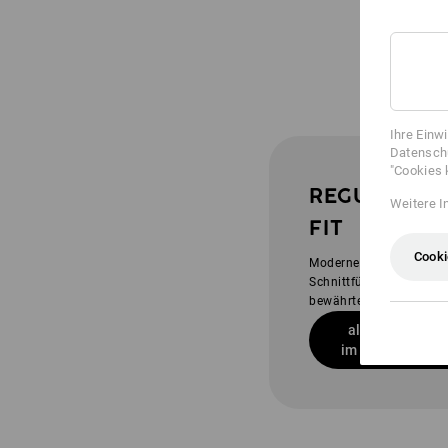
Ihre Einw
Datenschu
"Cookies 
REGULAR
Weitere I
FIT
Cooki
Moderne, gerade
Schnittführung in
bewährter Länge
alle Basics
im regular fit