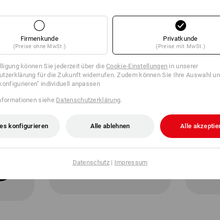
Firmenkunde
Privatkunde
(Preise ohne MwSt.)
(Preise mit MwSt.)
illigung können Sie jederzeit über die
Cookie-Einstellungen
in unserer
tzerklärung für die Zukunft widerrufen. Zudem können Sie Ihre Auswahl un
konfigurieren" individuell anpassen
LONG FIT
SL
nformationen siehe
Datenschutzerklärung
.
Moderne
Spor
Schnittführung,
Schn
es konfigurieren
Alle ablehnen
Alle akzeptie
längerer Korpus
Taill
und längere Ärmel
und 
alle Basics
Datenschutz
|
Impressum
im long fit