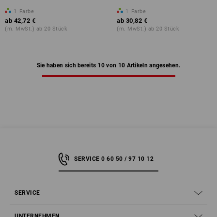
1
Farbe
1
Farbe
ab
42,72 €
ab
30,82 €
(m. MwSt.) ab 20 Stück
(m. MwSt.) ab 20 Stück
Sie haben sich bereits 10 von 10 Artikeln angesehen.
SERVICE 0 60 50 / 97 10 12
SERVICE
UNTERNEHMEN