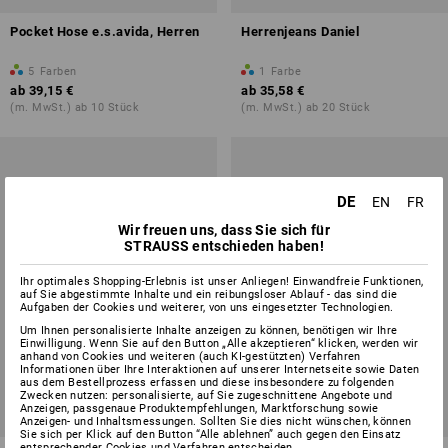
Pocket Hose e.s.avida, Herren
Herrenjeans Daniel
5
Farben
1
Farbe
ab
39,15 €
ab
35,58 €
(m. MwSt.) ab 10 Stück
(m. MwSt.) ab 20 Stück
DE
EN
FR
Wir freuen uns, dass Sie sich für
STRAUSS entschieden haben!
Ihr optimales Shopping-Erlebnis ist unser Anliegen! Einwandfreie Funktionen,
auf Sie abgestimmte Inhalte und ein reibungsloser Ablauf - das sind die
Aufgaben der Cookies und weiterer, von uns eingesetzter Technologien.
Um Ihnen personalisierte Inhalte anzeigen zu können, benötigen wir Ihre
Einwilligung. Wenn Sie auf den Button „Alle akzeptieren“ klicken, werden wir
anhand von Cookies und weiteren (auch KI-gestützten) Verfahren
Informationen über Ihre Interaktionen auf unserer Internetseite sowie Daten
aus dem Bestellprozess erfassen und diese insbesondere zu folgenden
Zwecken nutzen: personalisierte, auf Sie zugeschnittene Angebote und
Anzeigen, passgenaue Produktempfehlungen, Marktforschung sowie
Anzeigen- und Inhaltsmessungen. Sollten Sie dies nicht wünschen, können
Sie sich per Klick auf den Button “Alle ablehnen” auch gegen den Einsatz
entsprechender Cookies und Verfahren entscheiden.