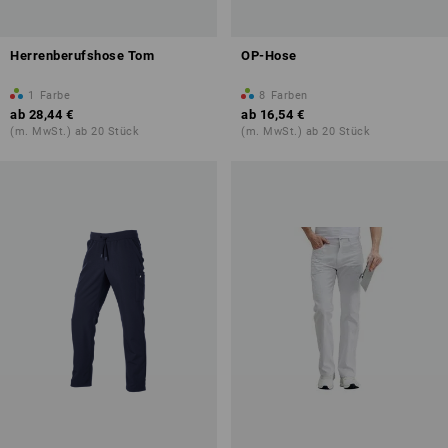
Herrenberufshose Tom
OP-Hose
1
Farbe
8
Farben
ab
28,44 €
ab
16,54 €
(m. MwSt.) ab 20 Stück
(m. MwSt.) ab 20 Stück