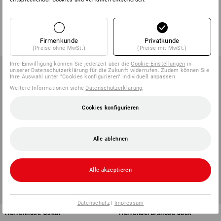
Schlupfhose Lanzarote
Herrenberufshose Christoph
1
Farbe
1
Farbe
ab
17,26 €
ab
23,68 €
Firmenkunde
Privatkunde
(m. MwSt.) ab 20 Stück
(m. MwSt.) ab 20 Stück
(Preise ohne MwSt.)
(Preise mit MwSt.)
Ihre Einwilligung können Sie jederzeit über die
Cookie-Einstellungen
in
unserer Datenschutzerklärung für die Zukunft widerrufen. Zudem können Sie
Ihre Auswahl unter "Cookies konfigurieren" individuell anpassen
Weitere Informationen siehe
Datenschutzerklärung
.
Cookies konfigurieren
Alle ablehnen
Alle akzeptieren
Datenschutz
|
Impressum
Herrenhose Oskar
Herrenberufshose Jack