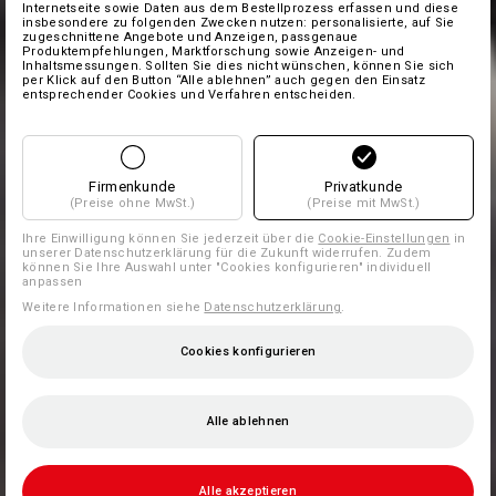
Internetseite sowie Daten aus dem Bestellprozess erfassen und diese
insbesondere zu folgenden Zwecken nutzen: personalisierte, auf Sie
zugeschnittene Angebote und Anzeigen, passgenaue
Produktempfehlungen, Marktforschung sowie Anzeigen- und
Inhaltsmessungen. Sollten Sie dies nicht wünschen, können Sie sich
per Klick auf den Button “Alle ablehnen” auch gegen den Einsatz
entsprechender Cookies und Verfahren entscheiden.
Firmenkunde
Privatkunde
(Preise ohne MwSt.)
(Preise mit MwSt.)
Ihre Einwilligung können Sie jederzeit über die
Cookie-Einstellungen
in
unserer Datenschutzerklärung für die Zukunft widerrufen. Zudem
können Sie Ihre Auswahl unter "Cookies konfigurieren" individuell
anpassen
Weitere Informationen siehe
Datenschutzerklärung
.
Cookies konfigurieren
Alle ablehnen
Alle akzeptieren