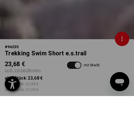
#
96235
Trekking Swim Short e.s.trail
23,68 €
mit MwSt.
zzgl. Versandkosten
ab 1 Stück:
23,68 €
ab 3 Stück:
22,49 €
ab 6 Stück:
21,30 €
Workwearstore
Lieferzeit ca. 2-4 Werktage
Verfügbarkeit
FARBE
GRÖSSE
46
wählen
wählen