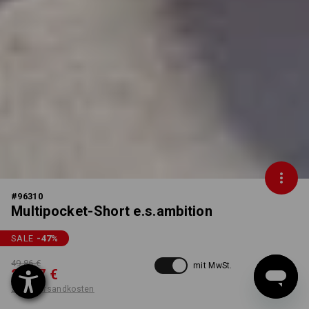
#
96310
Multipocket-Short e.s.ambition
SALE
-47
%
49,86 €
mit MwSt.
26,17 €
zzgl. Versandkosten