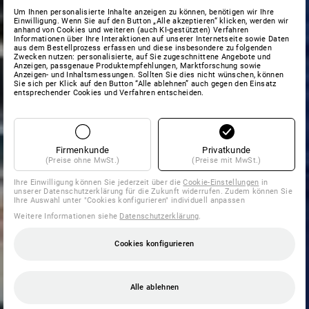
Um Ihnen personalisierte Inhalte anzeigen zu können, benötigen wir Ihre
Einwilligung. Wenn Sie auf den Button „Alle akzeptieren“ klicken, werden wir
anhand von Cookies und weiteren (auch KI-gestützten) Verfahren
Informationen über Ihre Interaktionen auf unserer Internetseite sowie Daten
aus dem Bestellprozess erfassen und diese insbesondere zu folgenden
Zwecken nutzen: personalisierte, auf Sie zugeschnittene Angebote und
Anzeigen, passgenaue Produktempfehlungen, Marktforschung sowie
Anzeigen- und Inhaltsmessungen. Sollten Sie dies nicht wünschen, können
Sie sich per Klick auf den Button “Alle ablehnen” auch gegen den Einsatz
entsprechender Cookies und Verfahren entscheiden.
Firmenkunde
Privatkunde
(Preise ohne MwSt.)
(Preise mit MwSt.)
Ihre Einwilligung können Sie jederzeit über die
Cookie-Einstellungen
in
unserer Datenschutzerklärung für die Zukunft widerrufen. Zudem können Sie
Ihre Auswahl unter "Cookies konfigurieren" individuell anpassen
Weitere Informationen siehe
Datenschutzerklärung
.
Cookies konfigurieren
Alle ablehnen