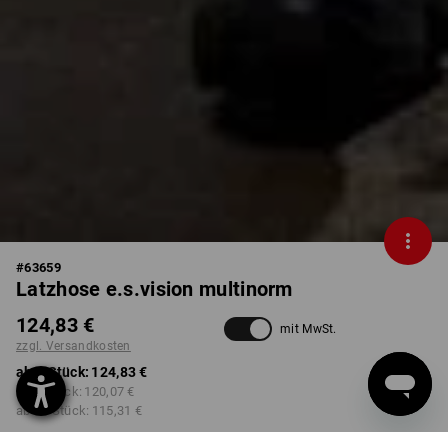
#
63659
Latzhose e.s.vision multinorm
124,83 €
mit MwSt.
zzgl. Versandkosten
ab 1 Stück:
124,83 €
ab 3 Stück:
120,07 €
ab 10 Stück:
115,31 €