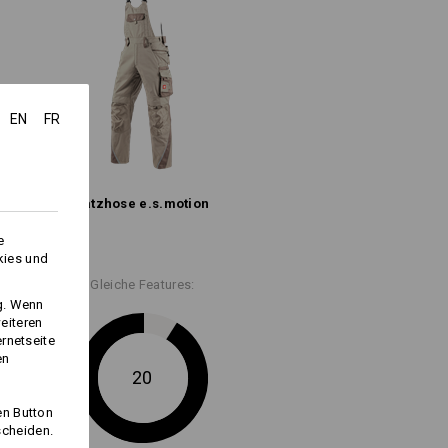
Nicht bleichen
Warm bügeln
EN
FR
t" für weitere Informationen.
Latzhose e.s.​motion
e
kies und
Gleiche Features:
ng. Wenn
eiteren
Logoservice
ernetseite
en
20
en Button
scheiden.