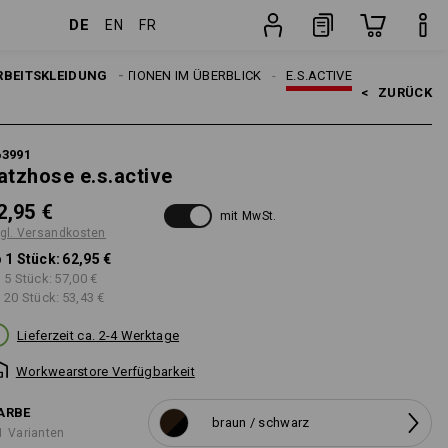
DE
EN
FR
Stück
EMEN
RBEITSKLEIDUNG
E.S. KOLLEKTIONEN IM ÜBERBLICK
E.S.ACTIVE
<   
ZURÜCK
63991
atzhose e.s.active
2,95 €
mit MwSt.
gl. Versandkosten
 1 Stück:
62,95 €
 5 Stück:
57,00 €
 20 Stück:
53,43 €
Lieferzeit ca. 2-4 Werktage
Workwearstore Verfügbarkeit
ARBE
braun / schwarz
1 Varianten