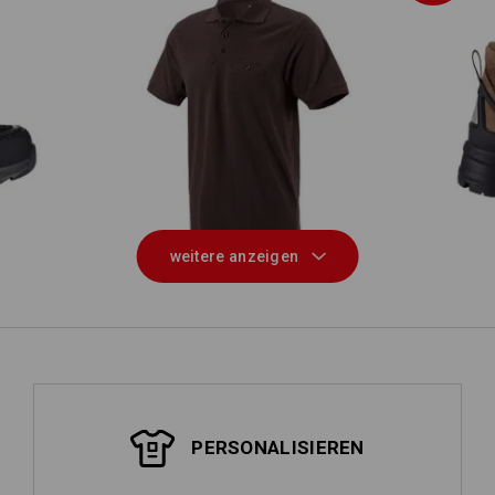
aham
S3
e.s. Polo-Shirt cotton Pocket
weitere anzeigen
PERSONALISIEREN