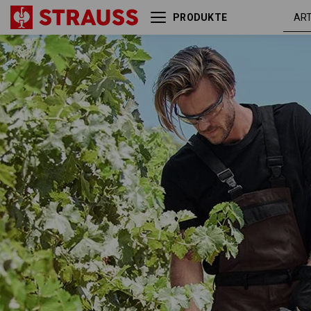
PRODUKTE
braun /
Latzhose e.s.active
schwarz