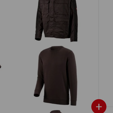
Berufsjacke e.s.active
e.s. Sweatshirt poly cotton
+