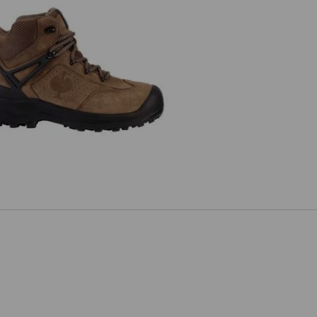
 Sicherheitsschuhe e.s. Kasanka
mid