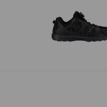
S1 Sicherheitshalbschuhe e.s. B
II low