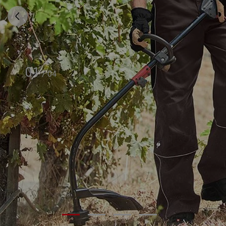
01
/
04