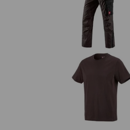
Bundhose e.s.active
e.s. T-Shirt cotton