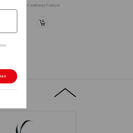
+1 weiteres Feature
nter
eren