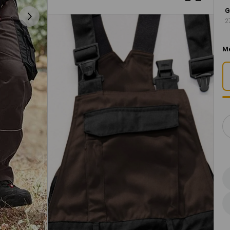
G
2
M