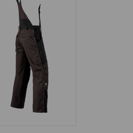
Latzhose e.s.active