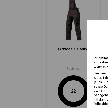
Latzhose e.s.​active
Ihr optim
abgestimm
weiterer,
Features:
Um Ihnen 
Sie auf d
(auch KI-
sowie Da
22
Zwecken n
passgena
Inhaltsme
“Alle abl