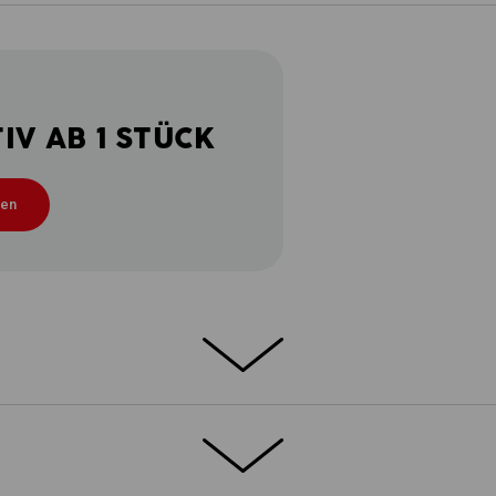
V AB 1 STÜCK
ten
ETAILS
EXTRAS