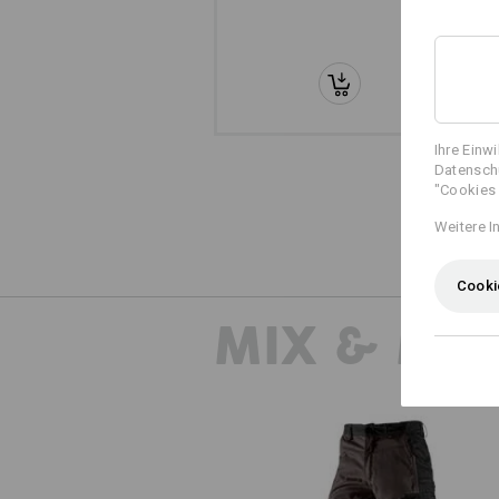
Ihre Einw
Datenschu
"Cookies 
Weitere I
Cooki
MIX & MA