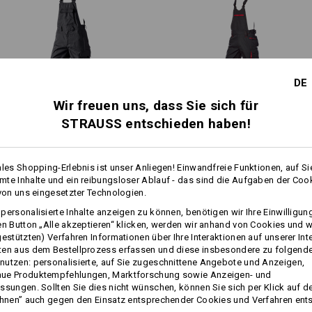
Maschinenwäsche 60 °C
Trocknen im Trockner
Chemische Reinigung mit
Perchlorethylen möglich
mehr
DE
Wir freuen uns, dass Sie sich für
STRAUSS entschieden haben!
Klicken Sie auf den Button "Datenblat
Latzhose e.s.​prestige
Latzhose e.s.​motion 2020
Datenblatt
ales Shopping-Erlebnis ist unser Anliegen! Einwandfreie Funktionen, auf Si
te Inhalte und ein reibungsloser Ablauf - das sind die Aufgaben der Coo
 von uns eingesetzter Technologien.
Gleiche Features:
Gleiche Features:
Personalisierung:
personalisierte Inhalte anzeigen zu können, benötigen wir Ihre Einwilligu
en Button „Alle akzeptieren“ klicken, werden wir anhand von Cookies und w
Selbst gestalten
gestützten) Verfahren Informationen über Ihre Interaktionen auf unserer Int
ten aus dem Bestellprozess erfassen und diese insbesondere zu folgend
21
20
utzen: personalisierte, auf Sie zugeschnittene Angebote und Anzeigen,
ue Produktempfehlungen, Marktforschung sowie Anzeigen- und
ssungen. Sollten Sie dies nicht wünschen, können Sie sich per Klick auf d
ehnen” auch gegen den Einsatz entsprechender Cookies und Verfahren ent