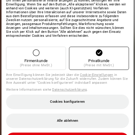
Um Ihnen personalisierte Inhalte anzeigen zu können, benötigen wir Ihre
Einwilligung. Wenn Sie auf den Button „Alle akzeptieren“ klicken, werden wir
anhand von Cookies und weiteren (auch KI-gestützten) Verfahren
Informationen über Ihre Interaktionen auf unserer Internetseite sowie Daten
aus dem Bestellprozess erfassen und diese insbesondere zu folgenden
Zwecken nutzen: personalisierte, auf Sie zugeschnittene Angebote und
Anzeigen, passgenaue Produktempfehlungen, Marktforschung sowie
Anzeigen- und Inhaltsmessungen. Sollten Sie dies nicht wünschen, können
Sie sich per Klick auf den Button “Alle ablehnen” auch gegen den Einsatz
entsprechender Cookies und Verfahren entscheiden.
Firmenkunde
Privatkunde
(Preise ohne MwSt.)
(Preise mit MwSt.)
Ihre Einwilligung können Sie jederzeit über die
Cookie-Einstellungen
in
unserer Datenschutzerklärung für die Zukunft widerrufen. Zudem können Sie
Ihre Auswahl unter "Cookies konfigurieren" individuell anpassen
Weitere Informationen siehe
Datenschutzerklärung
.
Cookies konfigurieren
Alle ablehnen