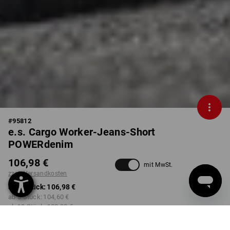
#
95812
e.s. Cargo Worker-Jeans-Short
POWERdenim
106,98 €
mit MwSt.
zzgl. Versandkosten
ab 1 Stück:
106,98 €
ab 3 Stück:
104,60 €
ab 10 Stück:
102,22 €
Lieferzeit ca. 2-4 Werktage
Workwearstore Verfügbarkeit