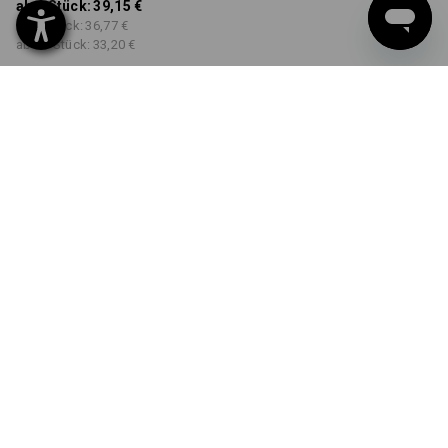
ab 1 Stück:
39,15 €
ab 3 Stück:
36,77 €
ab 10 Stück:
33,20 €
Workwearstore
Lieferbar ab ca. KW 2
Verfügbarkeit
FARBE
GRÖSSE
M
wählen
wählen
wüstenbraun
Mengenrabatt
ab 1 Stück
ab 3 Stück
ab 10 Stück
Ersparnis:
Ersparnis:
Ersparnis:
0
%/
Stück
6
%/
Stück
15
%/
Stück
Stück