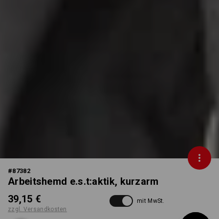
#
87382
Arbeitshemd e.s.t:aktik, kurzarm
39,15 €
mit MwSt.
zzgl. Versandkosten