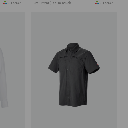
3
Farben
(m. MwSt.) ab 10 Stück
9
Farben