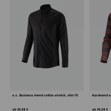
e.s. Business Hemd cotton stretch, slim fit
Karohemd e.
ab
35,58 €
ab
35,58 €