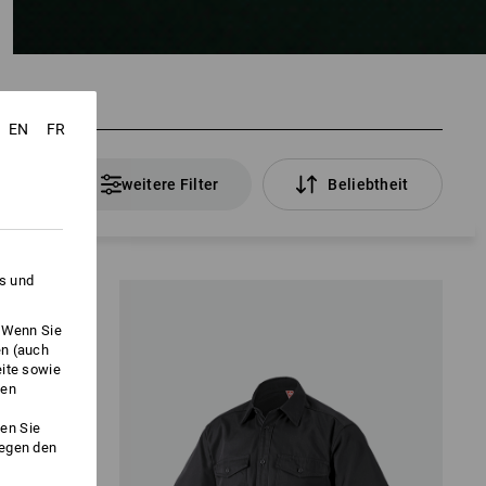
EN
FR
Artikel
weitere Filter
Beliebtheit
es und
. Wenn Sie
en (auch
eite sowie
ken
en Sie
gegen den