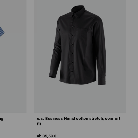
ng
e.s. Business Hemd cotton stretch, comfort
fit
ab
35,58 €