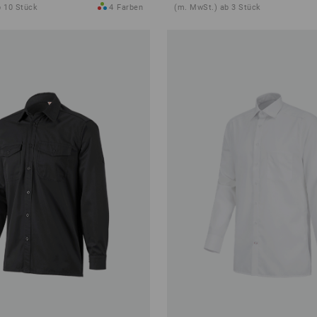
b 10 Stück
4
Farben
(m. MwSt.) ab 3 Stück