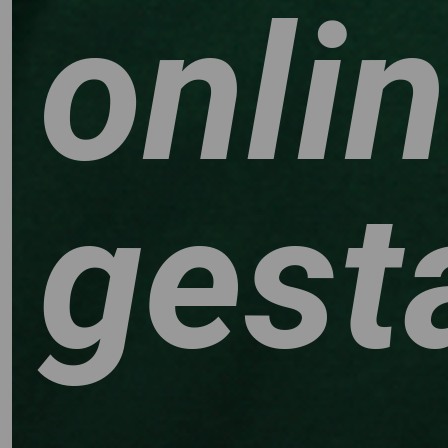
onli
gest