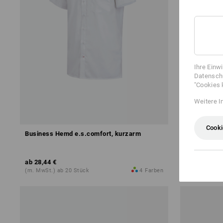
Ihre Einw
Datenschu
"Cookies 
Weitere I
Cooki
Business Hemd e.s.comfort, kurzarm
Kurzarm-H
ab
28,44 €
ab
18,92 €
(m. MwSt.) ab 20 Stück
4
Farben
(m. MwSt.) ab