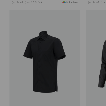
(m. MwSt.) ab 10 Stück
9
Farben
(m. MwSt.) a