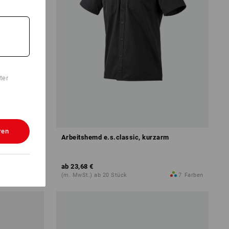
ter
ren
ch, regular
Arbeitshemd e.s.classic, kurzarm
ab
23,68 €
9
Farben
(m. MwSt.) ab 20 Stück
7
Farben