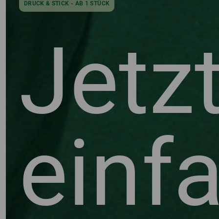
DRUCK & STICK - AB 1 STÜCK
Jetz
einf