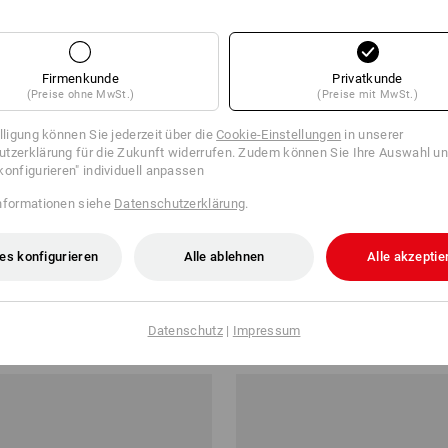
Firmenkunde
Privatkunde
(Preise ohne MwSt.)
(Preise mit MwSt.)
illigung können Sie jederzeit über die
Cookie-Einstellungen
in unserer
tzerklärung für die Zukunft widerrufen. Zudem können Sie Ihre Auswahl un
konfigurieren" individuell anpassen
nformationen siehe
Datenschutzerklärung
.
es konfigurieren
Alle ablehnen
Alle akzeptie
emd Rom
e.s. Business Hemd cotton stret
fit
ab
35,58 €
Datenschutz
|
Impressum
 3 Stück
3
Farben
(m. MwSt.) ab 10 Stück