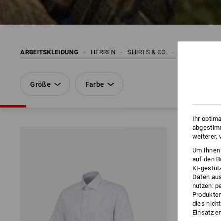
ARBEITSKLEIDUNG
HERREN
SHIRTS & CO.
HEMDEN
Größe
Farbe
Ihr optim
abgestimm
weiterer,
Um Ihnen 
auf den B
KI-gestüt
Daten aus
nutzen: p
Produktem
dies nich
Einsatz e