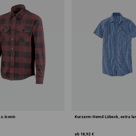
s.iconic
Kurzarm-Hemd Lübeck, extra la
ab
18,92 €