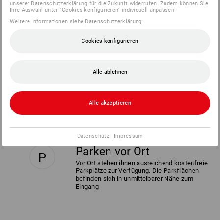
unserer Datenschutzerklärung für die Zukunft widerrufen. Zudem können Sie
Ihre Auswahl unter "Cookies konfigurieren" individuell anpassen
Weitere Informationen siehe
Datenschutzerklärung
.
Route planen
Cookies konfigurieren
Alle ablehnen
Alle akzeptieren
Datenschutz
|
Impressum
Parken vor Ort
Vor Ort stehen ihnen ausreichend kostenfreie
Parkplätze zur Verfügung. Die Parkflächen
befinden sich in unmittelbarer Nähe zum
Eingang