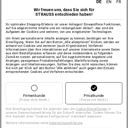
DE
EN
FR
RES­SOURCEN­
SCHUTZ
Wir freuen uns, dass Sie sich für
STRAUSS entschieden haben!
Ihr optimales Shopping-Erlebnis ist unser Anliegen! Einwandfreie Funktionen,
auf Sie abgestimmte Inhalte und ein reibungsloser Ablauf - das sind die
Aufgaben der Cookies und weiterer, von uns eingesetzter Technologien.
Um Ihnen personalisierte Inhalte anzeigen zu können, benötigen wir Ihre
Einwilligung. Wenn Sie auf den Button „Alle akzeptieren“ klicken, werden wir
anhand von Cookies und weiteren (auch KI-gestützten) Verfahren
Informationen über Ihre Interaktionen auf unserer Internetseite sowie Daten
aus dem Bestellprozess erfassen und diese insbesondere zu folgenden
Zwecken nutzen: personalisierte, auf Sie zugeschnittene Angebote und
Anzeigen, passgenaue Produktempfehlungen, Marktforschung sowie
Anzeigen- und Inhaltsmessungen. Sollten Sie dies nicht wünschen, können
Sie sich per Klick auf den Button “Alle ablehnen” auch gegen den Einsatz
entsprechender Cookies und Verfahren entscheiden.
Der sparsame und effiziente Einsatz natürlicher Ressourcen ist
...
eine notwendige Voraussetzung für
Firmenkunde
Privatkunde
(Preise ohne MwSt.)
(Preise mit MwSt.)
Ihre Einwilligung können Sie jederzeit über die
Cookie-Einstellungen
in
Umwelt
unserer Datenschutzerklärung für die Zukunft widerrufen. Zudem können Sie
Ihre Auswahl unter "Cookies konfigurieren" individuell anpassen
TIER­SCHUTZ
Weitere Informationen siehe
Datenschutzerklärung
.