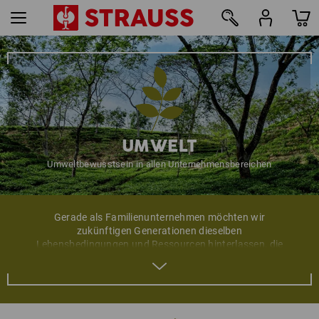
UMWELT
Umweltbewusstsein in allen Unternehmensbereichen
Gerade als Familienunternehmen möchten wir
zukünftigen Generationen dieselben
Lebensbedingungen und Ressourcen hinterlassen, die
auch uns zur Verfügung stehen. Dieses
Umweltengagement sehen wir als fortwährende sowie
selbstverständliche unternehmerische Verantwortung
an. Von der sorgfältigen Auswahl der Rohstoffe und
Materialien über den eigentlichen