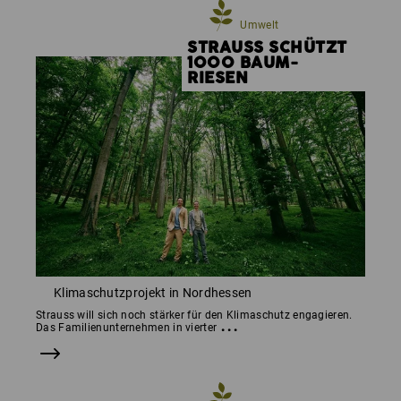
Produktherstellungsprozess bis hin zur Logistik und
Verpackungsentsorgung treiben wir Schritt für Schritt
Umwelt
neue umweltschonende Entwicklungen und Ideen
STRAUSS SCHÜTZT
voran.
1000 BAUM­
RIESEN
Klimaschutz­projekt in Nordhessen
Strauss will sich noch stärker für den Klimaschutz engagieren.
...
Das Familienunternehmen in vierter