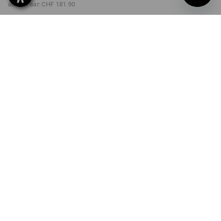
ab 10 Paar:
CHF 181.90
Lieferzeit ca. 3-5 Werktage
FARBE
GRÖSSE
39
wählen
wählen
dijon
Mengenrabatt
ab 1 Paar
ab 3 Paar
ab 10 Paar
Ersparnis:
Ersparnis:
Ersparnis:
0
%/
Paar
4
%/
Paar
9
%/
Paar
Paar