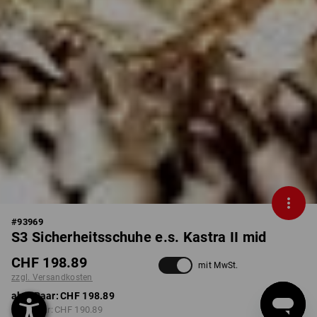
#
93969
S3 Sicherheitsschuhe e.s. Kastra II mid
CHF 198.89
mit MwSt.
zzgl. Versandkosten
ab 1 Paar:
CHF 198.89
ab 3 Paar:
CHF 190.89