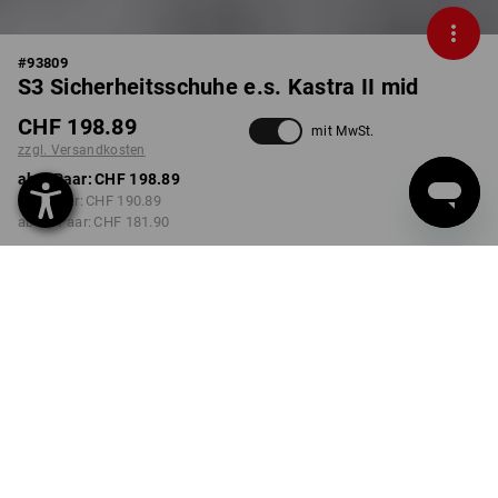
#
93809
S3 Sicherheitsschuhe e.s. Kastra II mid
CHF 198.89
mit MwSt.
zzgl. Versandkosten
ab 1 Paar:
CHF 198.89
ab 3 Paar:
CHF 190.89
ab 10 Paar:
CHF 181.90
Lieferzeit ca. 3-5 Werktage
FARBE
GRÖSSE
39
wählen
wählen
anthrazit / warngelb
Mengenrabatt