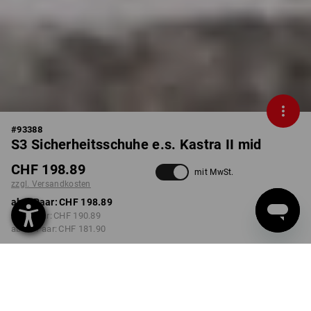
#
93388
S3 Sicherheitsschuhe e.s. Kastra II mid
CHF 198.89
mit MwSt.
zzgl. Versandkosten
ab 1 Paar:
CHF 198.89
ab 3 Paar:
CHF 190.89
ab 10 Paar:
CHF 181.90
Lieferzeit ca. 3-5 Werktage
FARBE
GRÖSSE