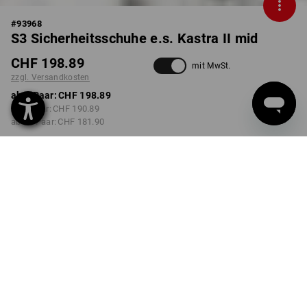
#
93968
S3 Sicherheitsschuhe e.s. Kastra II mid
CHF 198.89
mit MwSt.
zzgl. Versandkosten
ab 1 Paar:
CHF 198.89
ab 3 Paar:
CHF 190.89
ab 10 Paar:
CHF 181.90
Lieferzeit ca. 3-5 Werktage
FARBE
GRÖSSE
40
wählen
wählen
kastanie / haselnuss
Mengenrabatt
ab 1 Paar
ab 3 Paar
ab 10 Paar
Ersparnis:
Ersparnis:
Ersparnis: