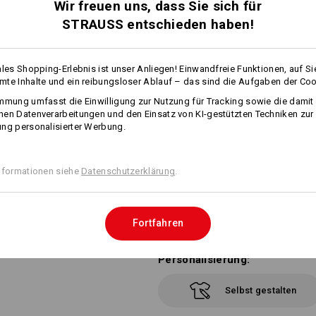
modisch-harmonische Zweifa
Wir freuen uns, dass Sie sich für
fester Schirm
STRAUSS entschieden haben!
stufenlos weitenverstellbar du
Universalgröße
ales Shopping-Erlebnis ist unser Anliegen! Einwandfreie Funktionen, auf Si
Material:
te Inhalte und ein reibungsloser Ablauf – das sind die Aufgaben der Coo
Oberstoff
100
%
Baumwolle
mmung umfasst die Einwilligung zur Nutzung für Tracking sowie die damit
Pflegehinweise:
en Datenverarbeitungen und den Einsatz von KI-gestützten Techniken zur
Handwäsche
ng personalisierter Werbung.
Nicht im Trockner trocknen
Nicht trockenreinigen
nformationen siehe
Datenschutzerklärung
.
Fortfahren
Personalisierung:
Selbst gestalten