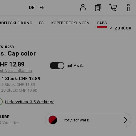
DE
FR
Stück
ERREN
RBEITSKLEIDUNG
ACCESSOIRES
KOPFBEDECKUNGEN
CAPS
<   
ZURÜCK
7610253
.s. Cap color
HF 12.89
mit MwSt.
gl. Versandkosten
 1 Stück:
CHF 12.89
 5 Stück:
CHF 11.89
 20 Stück:
CHF 10.90
Lieferzeit ca. 3-5 Werktage
ARBE
rot / schwarz
4 Varianten