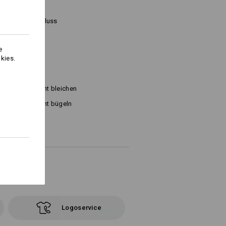
rbkombi
rch Klettverschluss
e
kies.
Nicht bleichen
Nicht bügeln
Logoservice