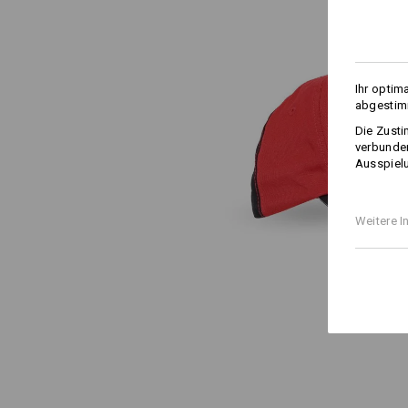
Ihr optim
abgestimm
Die Zusti
verbunden
Ausspielu
Weitere I