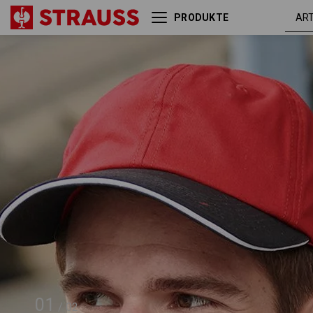
PRODUKTE
e.s. Cap color
rot / schw
01
/
02