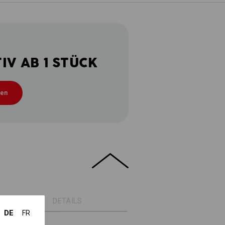
V AB 1 STÜCK
ten
DETAILS
DE
FR