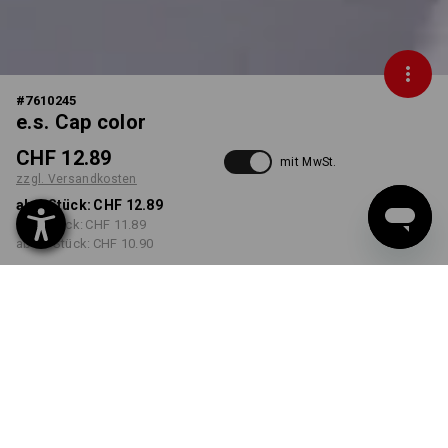
#
7610245
e.s. Cap color
CHF 12.89
mit MwSt.
zzgl. Versandkosten
ab 1 Stück:
CHF 12.89
ab 5 Stück:
CHF 11.89
ab 20 Stück:
CHF 10.90
Lieferzeit ca. 3-5 Werktage
FARBE
wählen
dunkelblau / schwarz