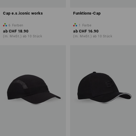
Cap e.s.iconic works
Funktions-Cap
6
Farben
1
Farbe
ab
CHF 18.90
ab
CHF 16.90
(m. MwSt.) ab 10 Stück
(m. MwSt.) ab 10 Stück