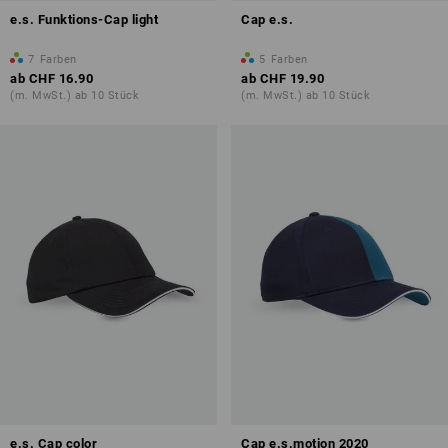
e.s. Funktions-Cap light
Cap e.s.
7
Farben
5
Farben
ab
CHF 16.90
ab
CHF 19.90
(m. MwSt.) ab 10 Stück
(m. MwSt.) ab 10 Stück
e.s. Cap color
Cap e.s.motion 2020