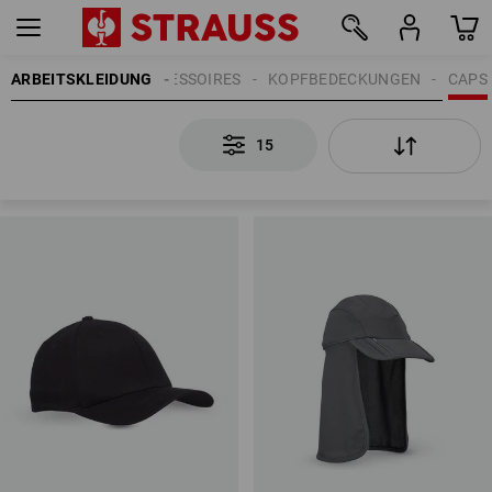
ARBEITSKLEIDUNG
HERREN
ACCESSOIRES
KOPFBEDECKUNGEN
CAPS
15
15