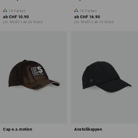
14
Farben
10
Farben
ab
CHF 10.90
ab
CHF 16.90
(m. MwSt.) ab 20 Stück
(m. MwSt.) ab 10 Stück
Cap e.s.motion
Anstoßkappen