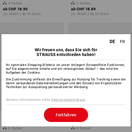
4
Farben
3
Farben
ab
CHF 18.90
ab
CHF 18.89
(m. MwSt.) ab 10 Stück
(m. MwSt.) ab 20 Stück
DE
FR
Wir freuen uns, dass Sie sich für
STRAUSS entschieden haben!
Ihr optimales Shopping-Erlebnis ist unser Anliegen! Einwandfreie Funktionen,
auf Sie abgestimmte Inhalte und ein reibungsloser Ablauf – das sind die
Aufgaben der Cookies.
Die Zustimmung umfasst die Einwilligung zur Nutzung für Tracking sowie die
damit verbundenen Datenverarbeitungen und den Einsatz von KI-gestützten
Techniken zur Ausspielung personalisierter Werbung.
Weitere Informationen siehe
Datenschutzerklärung
.
Fortfahren
Cap e.s.e:pic
Cap e.s.concrete
6
Farben
4
Farben