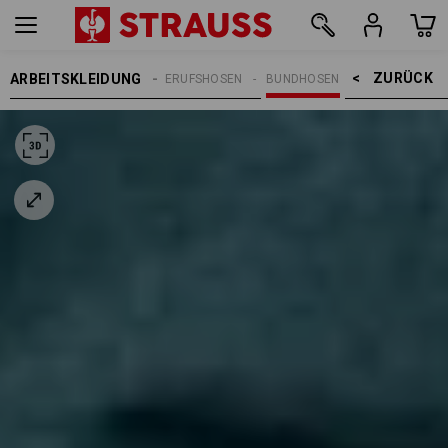
ZURÜCK    >
ARBEITSKLEIDUNG
REN
ARBEITSHOSEN
BERUFSHOSEN
BUNDHOSEN