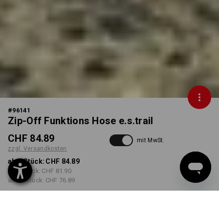
#
96141
Zip-Off Funktions Hose e.s.trail
CHF 84.89
mit MwSt.
zzgl. Versandkosten
ab 1 Stück:
CHF 84.89
ab 3 Stück:
CHF 81.90
ab 10 Stück:
CHF 76.89
Lieferzeit ca. 3-5 Werktage