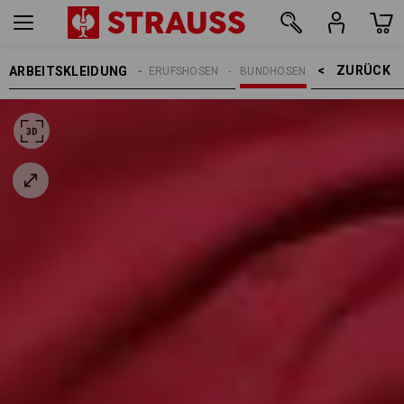
ZURÜCK    >
ARBEITSKLEIDUNG
REN
ARBEITSHOSEN
BERUFSHOSEN
BUNDHOSEN