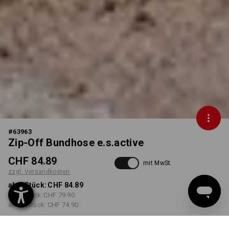
#
63963
Zip-Off Bundhose e.s.active
CHF 84.89
mit MwSt.
zzgl. Versandkosten
ab 1 Stück:
CHF 84.89
ab 5 Stück:
CHF 79.90
ab 20 Stück:
CHF 74.90
Lieferzeit ca. 3-5 Werktage