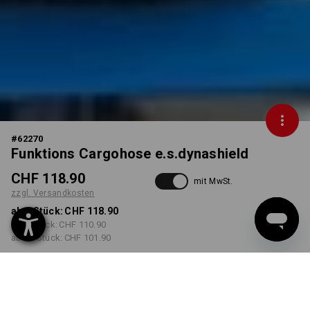
#
62270
Funktions Cargohose e.s.dynashield
CHF 118.90
mit MwSt.
zzgl. Versandkosten
ab 1 Stück:
CHF 118.90
ab 3 Stück:
CHF 110.90
ab 10 Stück:
CHF 101.90
Lieferzeit ca. 3-5 Werktage
FARBE
GRÖSSE