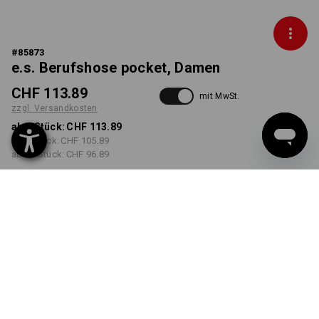
#
85873
e.s. Berufshose pocket, Damen
CHF 113.89
mit MwSt.
zzgl. Versandkosten
ab 1 Stück:
CHF 113.89
ab 3 Stück:
CHF 105.89
ab 10 Stück:
CHF 96.89
Lieferzeit ca. 3-5 Werktage
FARBE
GRÖSSE
34
wählen
wählen
kastanie
Mengenrabatt