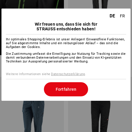
DE
FR
Wir freuen uns, dass Sie sich für
STRAUSS entschieden haben!
Ihr optimales Shopping-Erlebnis ist unser Anliegen! Einwandfreie Funktionen,
auf Sie abgestimmte Inhalte und ein reibungsloser Ablauf – das sind die
Cargohose e.s.vintage, Damen
Aufgaben der Cookies.
Die Zustimmung umfasst die Einwilligung zur Nutzung für Tracking sowie die
4
Farben
damit verbundenen Datenverarbeitungen und den Einsatz von KI-gestützten
Techniken zur Ausspielung personalisierter Werbung.
ab
CHF 93.90
(m. MwSt.) ab 10 Stück
Weitere Informationen siehe
Datenschutzerklärung
.
Fortfahren