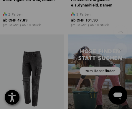
e.s.dynashield, Damen
2
Farben
3
Farben
ab
CHF 47.89
ab
CHF 101.90
(m. MwSt.) ab 10 Stück
(m. MwSt.) ab 10 Stück
HOSE FINDEN
STATT SUCHEN
zum Hosenfinder
Cargo Worker-Jeans