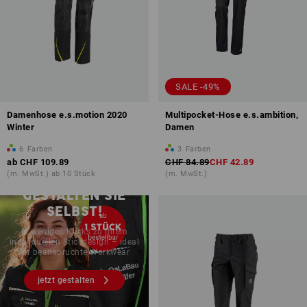
SALE -49%
Damenhose e.s.motion 2020
Multipocket-Hose e.s.ambition,
Winter
Damen
6
Farben
3
Farben
ab
CHF 109.89
CHF 84.89
CHF 42.89
(m. MwSt.) ab 10 Stück
(m. MwSt.)
GESTALTEN SIE
SELBST!
In wenigen Klicks zu Ihrem
individuellen Stickdesign – ideal
für beanspruchte Workwear
jetzt gestalten