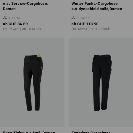
e.s. Service-Cargohose,
Winter Funkt.-Cargohose
Damen
e.s.dynashield solid,Damen
1
Farbe
1
Farbe
ab
CHF 84.89
ab
CHF 118.90
(m. MwSt.) ab 10 Stück
(m. MwSt.) ab 10 Stück
Race Tights e.s.trail, Damen
Funktions Cargohose