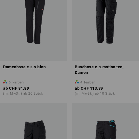
Damenhose e.s.vision
Bundhose e.s.motion ten,
Damen
6
Farben
4
Farben
ab
CHF 84.89
ab
CHF 113.89
(m. MwSt.) ab 20 Stück
(m. MwSt.) ab 10 Stück