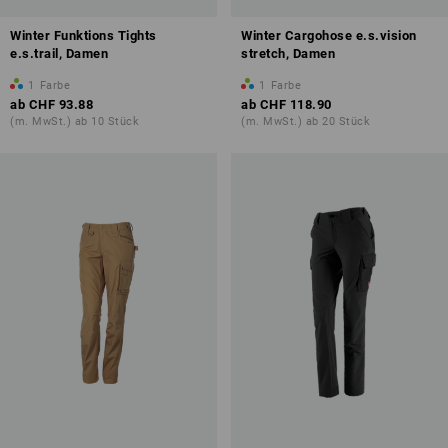
Winter Funktions Tights
Winter Cargohose e.s.vision
e.s.trail, Damen
stretch, Damen
1
Farbe
1
Farbe
ab
CHF 93.88
ab
CHF 118.90
(m. MwSt.) ab 10 Stück
(m. MwSt.) ab 20 Stück