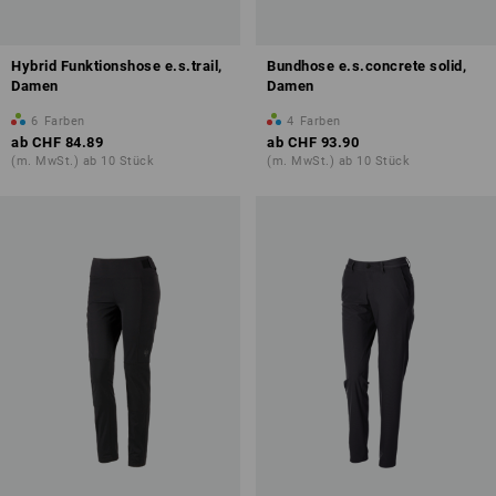
Hybrid Funktionshose e.s.trail,
Bundhose e.s.concrete solid,
Damen
Damen
6
Farben
4
Farben
ab
CHF 84.89
ab
CHF 93.90
(m. MwSt.) ab 10 Stück
(m. MwSt.) ab 10 Stück