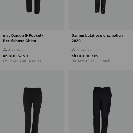
e.s. Damen 5-Pocket-
Damen Latzhose e.s.motion
Berufshose Chino
2020
4
Farben
3
Farben
ab
CHF 67.90
ab
CHF 109.89
(m. MwSt.) ab 10 Stück
(m. MwSt.) ab 20 Stück