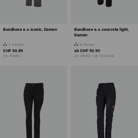
Bundhose e.s.iconic, Damen
Bundhose e.s.concrete light,
Damen
5
Farben
4
Farben
CHF 50.89
ab
CHF 93.90
(m. MwSt.)
(m. MwSt.) ab 10 Stück