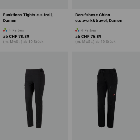
Funktions Tights e.s.trail,
Berufshose Chino
Damen
e.s.work&travel, Damen
4
Farben
4
Farben
ab
CHF 78.89
ab
CHF 76.89
(m. MwSt.) ab 10 Stück
(m. MwSt.) ab 10 Stück