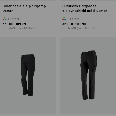
Bundhose e.s.e:pic ripstop,
Funktions Cargohose
Damen
e.s.dynashield solid, Damen
3
Farben
4
Farben
ab
CHF 109.89
ab
CHF 101.90
(m. MwSt.) ab 10 Stück
(m. MwSt.) ab 10 Stück