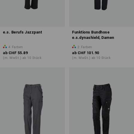
e.s. Berufs Jazzpant
Funktions Bundhose
e.s.dynashield, Damen
4
Farben
2
Farben
ab
CHF 55.89
ab
CHF 101.90
(m. MwSt.) ab 10 Stück
(m. MwSt.) ab 10 Stück