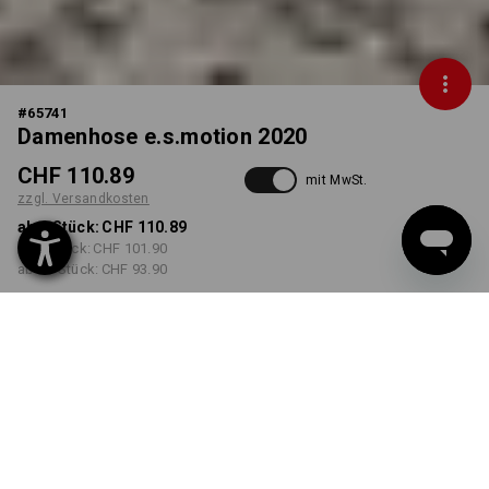
#
65741
Damenhose e.s.motion 2020
CHF 110.89
mit MwSt.
zzgl. Versandkosten
ab 1 Stück:
CHF 110.89
ab 5 Stück:
CHF 101.90
ab 20 Stück:
CHF 93.90
Lieferzeit ca. 3-5 Werktage
FARBE
GRÖSSE
32N
wählen
wählen
schwarz / platin