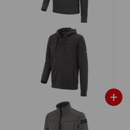
rat erhältlichen Werkzeugtaschen sind die perfekte Taschener
und schaffen mehr Platz für Ihr Werkzeug!
passende Taschen
passende Gürtel
ough
Kapuzenjacke cotton e.s.roughtough
+