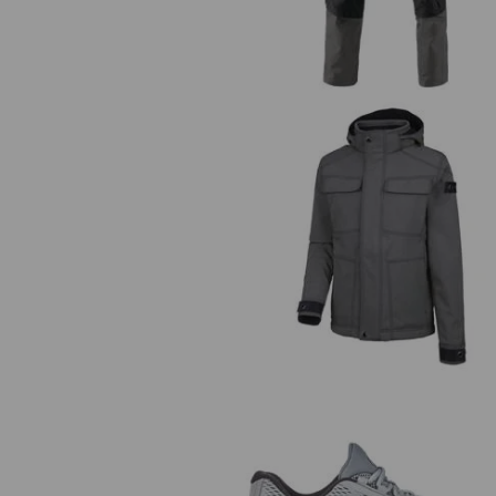
Die sepa
Winter Softshelljacke e.s.rought