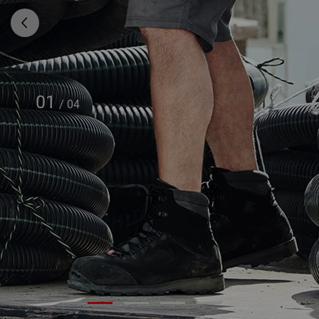
01
/
04