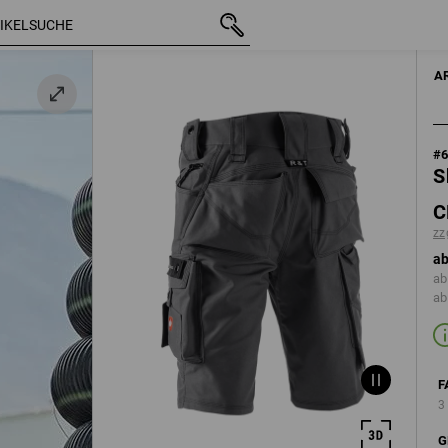
mit MwSt.
CHF 79.90
44
zzgl. Versandkosten
A
#
S
C
zz
ab
ab
ab
F
3
G