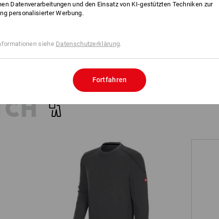
en Datenverarbeitungen und den Einsatz von KI-gestützten Techniken zur
ng personalisierter Werbung.
Alle Details vergleichen
nformationen siehe
Datenschutzerklärung
.
JETZT WIRD'S PERSÖNLI
Das Klick-Emblem ist der perfek
Fortfahren
Werbebotschaft. Ob Name oder
für einen starken Auftritt!
TCH
mehr Informationen
NOCH MEHR PLATZ
Sweatshirt cotton slub e.s.roughtough