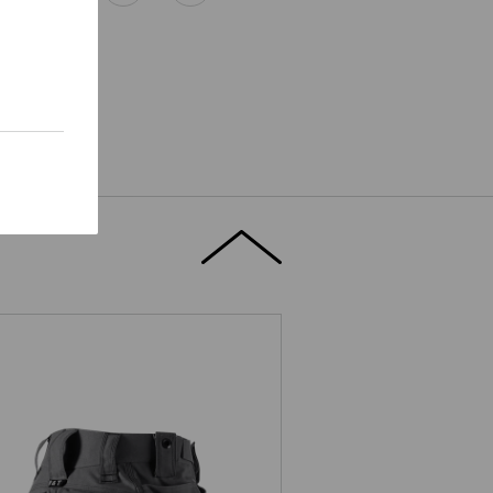
CH
te Ort für eine individuelle
 Firmenlogo – Edler Stick sorgt