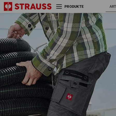
PRODUKTE
Short e.s.roughtough
titan