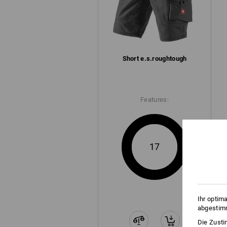
Short e.s.​roughtough
Features:
17
CLICK IT!
Diese Ösen sind mehr als nur coole
Druckknöpfen lassen sich Werkze
besonders sicher befestigen – und 
Ihr optim
wieder abmachen. Clever & flexibel
abgestimm
Die Zusti