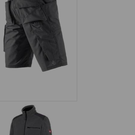
weiterung
Short e.s.roughtough