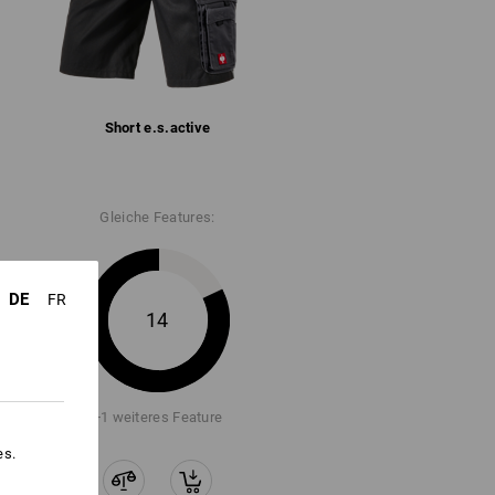
oughtough haben es in sich: Die
®
- Baumwollmischung ist komplett
stärkt. Hält auch größten
Short e.s.​active
ange Vorrat reicht !!!
Gleiche Features:
DE
FR
14
+1 weiteres Feature
es.