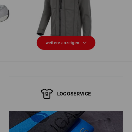
gmen
Softshelljacke e.s.roughtough
weitere anzeigen
LOGOSERVICE