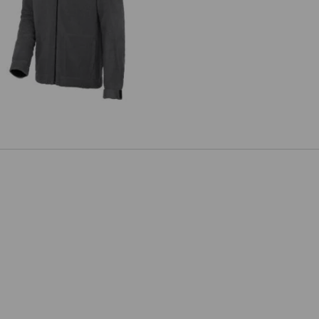
Faserpelz Jacke e.s.roughtough