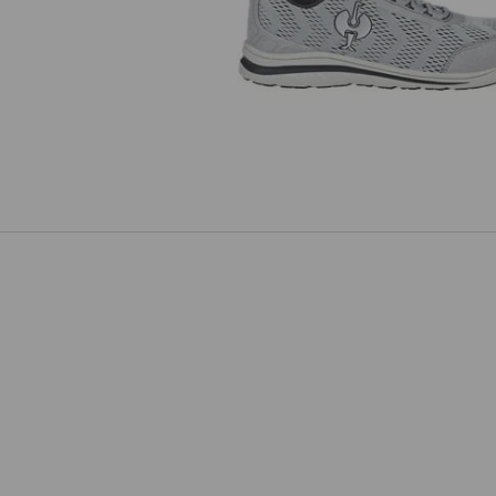
S1 Sicherheitshalbschuhe e.s. Te
III