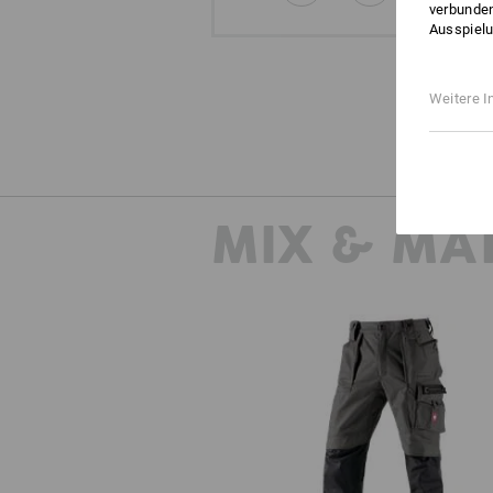
verbunden
Ausspielu
Weitere I
MIX & MA
Bundhose e.s.roughtough