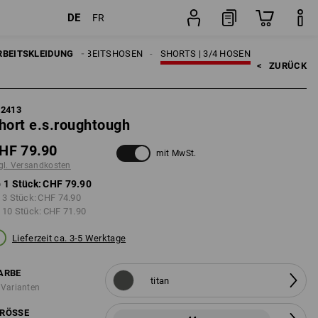
DE
FR
Stück
RBEITSKLEIDUNG
HERREN
ARBEITSHOSEN
SHORTS | 3/4 HOSEN
<   
ZURÜCK
62413
hort e.s.roughtough
HF 79.90
mit MwSt.
gl. Versandkosten
 1 Stück:
CHF 79.90
 3 Stück:
CHF 74.90
 10 Stück:
CHF 71.90
Lieferzeit ca. 3-5 Werktage
ARBE
titan
 Varianten
RÖSSE