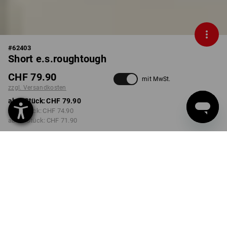
#
62403
Short e.s.roughtough
CHF 79.90
mit MwSt.
zzgl. Versandkosten
ab 1 Stück:
CHF 79.90
ab 3 Stück:
CHF 74.90
ab 10 Stück:
CHF 71.90
Lieferzeit ca. 3-5 Werktage
FARBE
GRÖSSE
44
wählen
wählen
schwarz